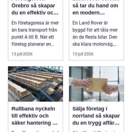
Örebro så skapar
så tar du hand om
du en effektiv och
en modern
minnesvärd resa
klassiker
En företagsresa är mer
En Land Rover är
än bara transport från
byggd för att tåla mer
punkt A till B. När ett
än de flesta bilar. Den
företag planerar en
ska klara motorväg,
resa för m...
stadstrafik, gru...
13 juli 2026
13 juli 2026
Rullbana nyckeln
Sälja företag i
till effektiv och
norrland så skapar
säker hantering av
du en trygg affär
gods
från start till mål