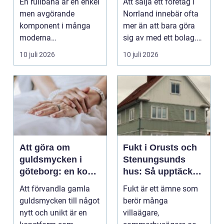
En rullbana är en enkel
Att sälja ett företag i
men avgörande
Norrland innebär ofta
komponent i många
mer än att bara göra
moderna
sig av med ett bolag.
verksamheter. Den
För många ä...
10 juli 2026
10 juli 2026
används för att fl...
Att göra om
Fukt i Orusts och
guldsmycken i
Stenungsunds
göteborg: en konst
hus: Så upptäcker
att förnya det
och åtgärdar du
Att förvandla gamla
Fukt är ett ämne som
gamla
problemet
guldsmycken till något
berör många
nytt och unikt är en
villaägare,