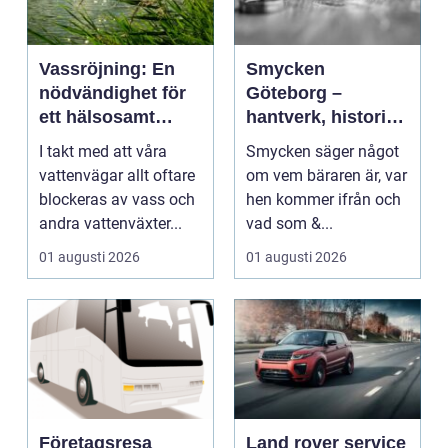
Vassröjning: En
Smycken
nödvändighet för
Göteborg –
ett hälsosamt
hantverk, historia
vattenlandskap
och personligt
I takt med att våra
Smycken säger något
uttryck
vattenvägar allt oftare
om vem bäraren är, var
blockeras av vass och
hen kommer ifrån och
andra vattenväxter...
vad som &...
01 augusti 2026
01 augusti 2026
Företagsresa
Land rover service