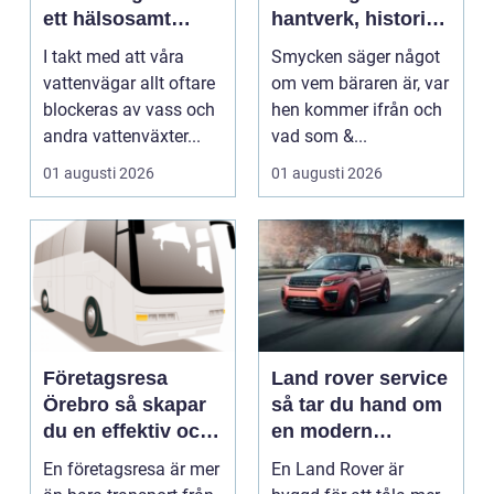
ett hälsosamt
hantverk, historia
vattenlandskap
och personligt
I takt med att våra
Smycken säger något
uttryck
vattenvägar allt oftare
om vem bäraren är, var
blockeras av vass och
hen kommer ifrån och
andra vattenväxter...
vad som &...
01 augusti 2026
01 augusti 2026
Företagsresa
Land rover service
Örebro så skapar
så tar du hand om
du en effektiv och
en modern
minnesvärd resa
klassiker
En företagsresa är mer
En Land Rover är