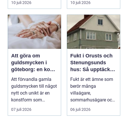
10 juli 2026
10 juli 2026
används för att fl...
Att göra om
Fukt i Orusts och
guldsmycken i
Stenungsunds
göteborg: en konst
hus: Så upptäcker
att förnya det
och åtgärdar du
Att förvandla gamla
Fukt är ett ämne som
gamla
problemet
guldsmycken till något
berör många
nytt och unikt är en
villaägare,
konstform som
sommarhusägare och
kombinerar
bosta...
07 juli 2026
06 juli 2026
traditionel...