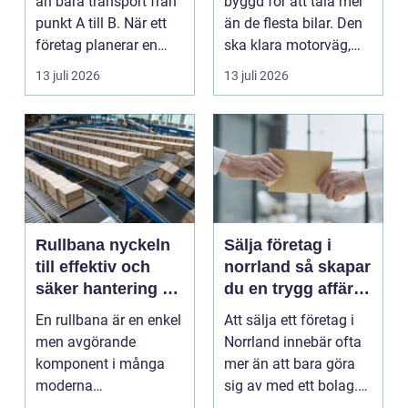
än bara transport från
byggd för att tåla mer
punkt A till B. När ett
än de flesta bilar. Den
företag planerar en
ska klara motorväg,
resa för m...
stadstrafik, gru...
13 juli 2026
13 juli 2026
Rullbana nyckeln
Sälja företag i
till effektiv och
norrland så skapar
säker hantering av
du en trygg affär
gods
från start till mål
En rullbana är en enkel
Att sälja ett företag i
men avgörande
Norrland innebär ofta
komponent i många
mer än att bara göra
moderna
sig av med ett bolag.
verksamheter. Den
För många ä...