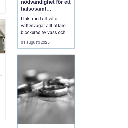
nödvändighet för ett
hälsosamt
vattenlandskap
I takt med att våra
vattenvägar allt oftare
blockeras av vass och
andra vattenväxter, ökar
01 augusti 2026
också behovet av
effektiva metoder för att
hantera denna
växtlighet. En av de mest
praktiska lösningarna är
vass...