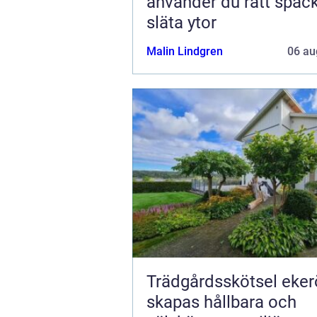
använder du rätt spack
släta ytor
Malin Lindgren
06 au
Trädgårdsskötsel ekerö 
skapas hållbara och