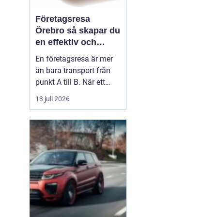
Företagsresa
Örebro så skapar du
en effektiv och
minnesvärd resa
En företagsresa är mer
än bara transport från
punkt A till B. När ett
företag planerar en resa
13 juli 2026
för medarbetare eller
kunder handlar det om
att bygga relationer,
stärka varumärket och
använda tiden på resan
på ett klokt sätt. När
startpunkten är Örebr...