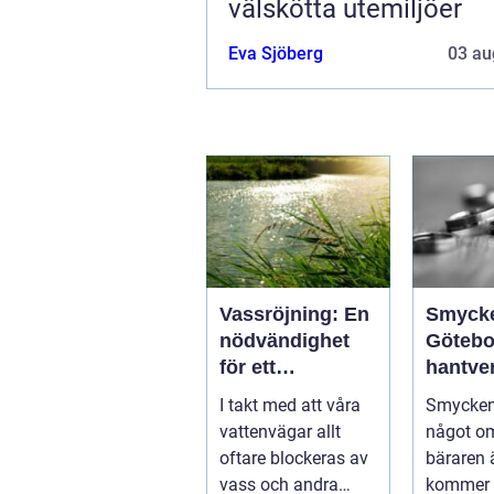
välskötta utemiljöer
Eva Sjöberg
03 au
Vassröjning: En
Smyck
nödvändighet
Götebo
för ett
hantve
hälsosamt
histori
I takt med att våra
Smycken
vattenlandskap
personl
vattenvägar allt
något o
uttryck
oftare blockeras av
bäraren ä
vass och andra
kommer 