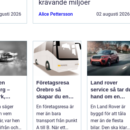
krävande miljöer
gusti 2026
Alice Pettersson
02 augusti 2026
en
Företagsresa
Land rover
rg –
Örebro så
service så tar du
rk,
skapar du en
hand om en
a och
effektiv och
modern
 säger
En företagsresa är
En Land Rover är
igt
minnesvärd resa
klassiker
m vem
mer än bara
byggd för att tåla
r, var hen
transport från punkt
mer än de flesta
ifrån och
A till B. När ett
bilar. Den ska klara