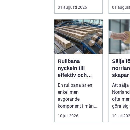
vattenväxter...
vad som 
01 augusti 2026
01 august
Rullbana
Sälja f
nyckeln till
norrland
effektiv och
skapar
säker hantering
trygg a
En rullbana är en
Att sälja
av gods
start ti
enkel men
Norrland
avgörande
ofta mer
komponent i många
göra sig
moderna
bolag. 
10 juli 2026
10 juli 20
verksamheter. Den
ä...
används för att fl...