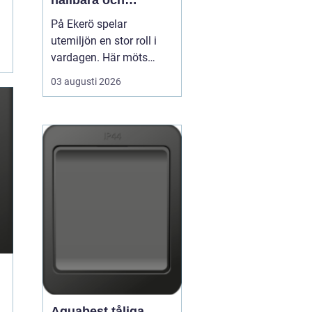
hållbara och
välskötta utemiljöer
På Ekerö spelar
utemiljön en stor roll i
vardagen. Här möts
natur, vatten och
03 augusti 2026
bebyggelse på ett sätt
som gör trädgårdar,
innergårdar och
grönområden extra
viktiga för trivseln. När
flerfamiljshus,
bostadsrättsföreningar
och företag vill ha
grönytor s...
Aquabest tåliga