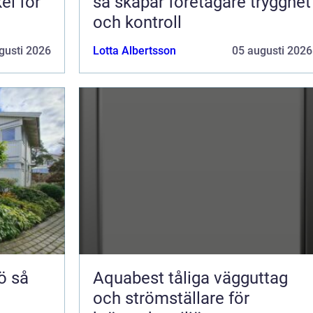
el för
så skapar företagare trygghet
och kontroll
gusti 2026
Lotta Albertsson
05 augusti 2026
så
Aquabest tåliga vägguttag
och strömställare för