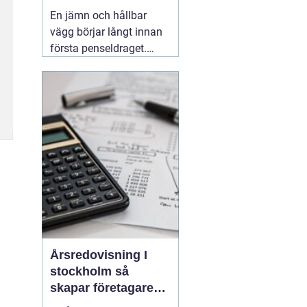
släta ytor
En jämn och hållbar
vägg börjar långt innan
första penseldraget.
Valet av spackel spelar
en avgörande roll för
slutresultatet, både när
det gäller utseende och
livslängd. Många
yrkesmålare och
avancerade gör-det-
självare
06 augusti 2026
Årsredovisning I
stockholm så
skapar företagare
trygghet och