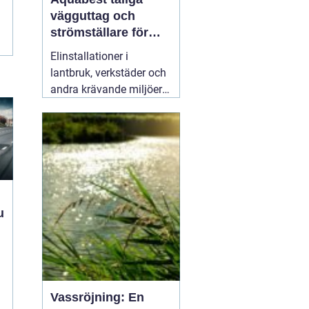
vägguttag och
strömställare för
krävande miljöer
Elinstallationer i
lantbruk, verkstäder och
andra krävande miljöer
ställer helt andra krav än
i ett vanligt bostadsrum.
Fukt, damm, spån och
mekaniskt slitage kan
snabbt skapa problem
om komponenterna inte
är rätt valda.
02 augusti
2026
Vassröjning: En