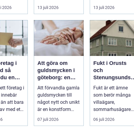
&...
företag planerar en
motorväg,
i 2026
13 juli 2026
13 juli 2026
resa för m...
stadstrafik, gru...
öretag i
Att göra om
Fukt i Orusts
 så
guldsmycken i
och
 du en
göteborg: en
Stenungsunds
ffär från
konst att förnya
hus: Så
 ett företag i
Att förvandla gamla
Fukt är ett ämne
ll mål
det gamla
upptäcker och
 innebär
guldsmycken till
som berör många
åtgärdar du
 än att bara
något nytt och unikt
villaägare,
problemet
 av med ett
är en konstform
sommarhusägare
För många
som kombinerar
och bosta...
26
07 juli 2026
06 juli 2026
traditionel...