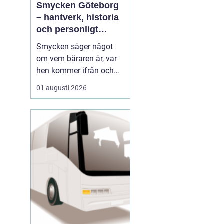
Smycken Göteborg
– hantverk, historia
och personligt
uttryck
Smycken säger något
om vem bäraren är, var
hen kommer ifrån och
vad som är viktigt i livet.
01 augusti 2026
I en stad som Göteborg,
med sin blandning av
hamnstadens råa
historia och moderna
kreativitet, blir smycken
ofta en...