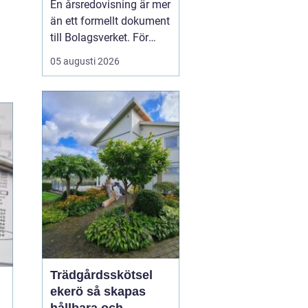
En årsredovisning är mer
kontroll
än ett formellt dokument
till Bolagsverket. För
många företagare i
05 augusti 2026
Stockholm är den ett
kvitto på året som gått,
ett underlag för nya
beslut och ett krav som
måste bli rätt från
början. När tidsbrist,
regelverk och osäkerhet
...
Trädgårdsskötsel
ekerö så skapas