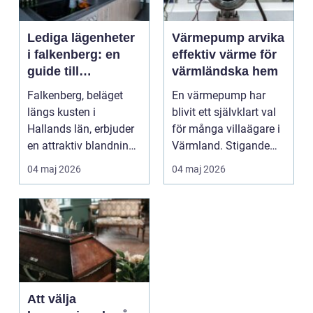
Lediga lägenheter
Värmepump arvika
i falkenberg: en
effektiv värme för
guide till
värmländska hem
boendemarknaden
Falkenberg, beläget
En värmepump har
längs kusten i
blivit ett självklart val
Hallands län, erbjuder
för många villaägare i
en attraktiv blandning
Värmland. Stigande
av naturskönhet och...
energipriser, k...
04 maj 2026
04 maj 2026
Att välja