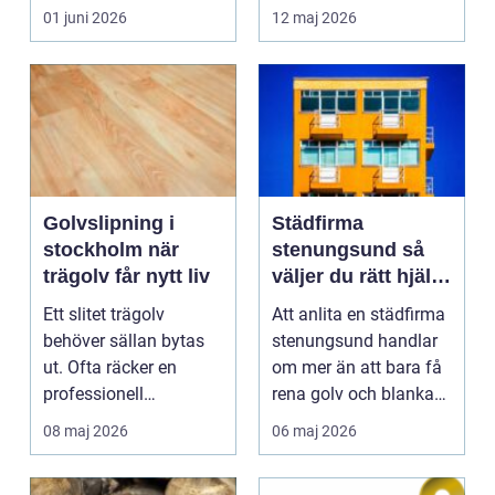
förinspelade eller
01 juni 2026
12 maj 2026
direkta röstmeddela...
Golvslipning i
Städfirma
stockholm när
stenungsund så
trägolv får nytt liv
väljer du rätt hjälp
för hem och
Ett slitet trägolv
Att anlita en städfirma
företag
behöver sällan bytas
stenungsund handlar
ut. Ofta räcker en
om mer än att bara få
professionell
rena golv och blanka
golvslipning för att
bänkar. För m...
08 maj 2026
06 maj 2026
golvet...