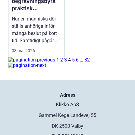
begravningsbyrå
praktisk
vägledning i en
När en människa dör
svår stund
ställs anhöriga inför
många beslut på kort
tid. Samtidigt pågår
sorgen, chocken ...
03 maj 2026
1
2
3
4
5
6
…
32
Adress