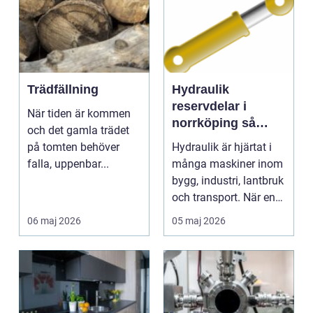
Trädfällning
Hydraulik
reservdelar i
När tiden är kommen
norrköping så
och det gamla trädet
säkrar du driften
på tomten behöver
Hydraulik är hjärtat i
året runt
falla, uppenbar...
många maskiner inom
bygg, industri, lantbruk
och transport. När en
slang spri...
06 maj 2026
05 maj 2026