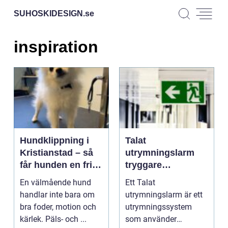
SUHOSKIDESIGN.
se
inspiration
Hundklippning i
Talat
Kristianstad – så
utrymningslarm
får hunden en frisk
tryggare
och lättskött päls
utrymning med
En välmående hund
Ett Talat
tydliga
handlar inte bara om
utrymningslarm är ett
röstmeddelanden
bra foder, motion och
utrymningssystem
kärlek. Päls- och ...
som använder