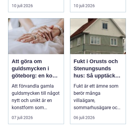
verksamheter. Den
För många ä...
10 juli 2026
10 juli 2026
används för att fl...
Att göra om
Fukt i Orusts och
guldsmycken i
Stenungsunds
göteborg: en konst
hus: Så upptäcker
att förnya det
och åtgärdar du
Att förvandla gamla
Fukt är ett ämne som
gamla
problemet
guldsmycken till något
berör många
nytt och unikt är en
villaägare,
konstform som
sommarhusägare och
kombinerar
bosta...
07 juli 2026
06 juli 2026
traditionel...