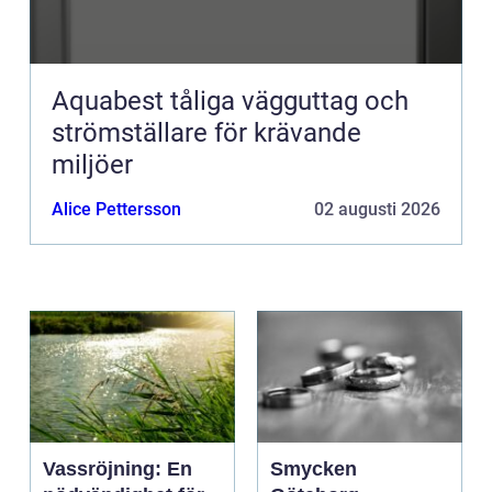
Aquabest tåliga vägguttag och
strömställare för krävande
miljöer
Alice Pettersson
02 augusti 2026
Vassröjning: En
Smycken