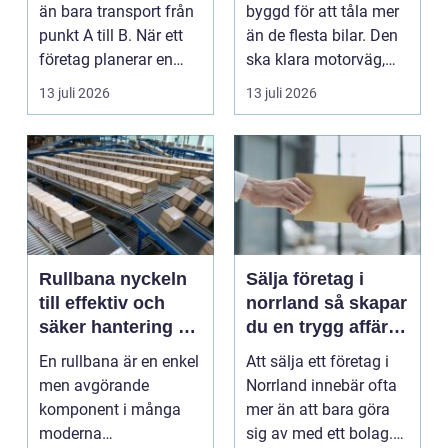
än bara transport från
byggd för att tåla mer
punkt A till B. När ett
än de flesta bilar. Den
företag planerar en
ska klara motorväg,
resa för m...
stadstrafik, gru...
13 juli 2026
13 juli 2026
Rullbana nyckeln
Sälja företag i
till effektiv och
norrland så skapar
säker hantering av
du en trygg affär
gods
från start till mål
En rullbana är en enkel
Att sälja ett företag i
men avgörande
Norrland innebär ofta
komponent i många
mer än att bara göra
moderna
sig av med ett bolag.