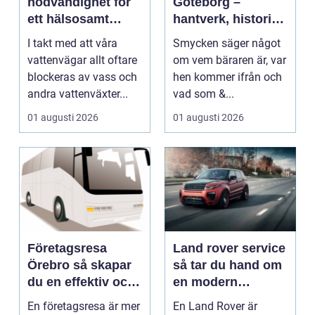
nödvändighet för
Göteborg –
ett hälsosamt
hantverk, historia
vattenlandskap
och personligt
I takt med att våra
Smycken säger något
uttryck
vattenvägar allt oftare
om vem bäraren är, var
blockeras av vass och
hen kommer ifrån och
andra vattenväxter...
vad som &...
01 augusti 2026
01 augusti 2026
Företagsresa
Land rover service
Örebro så skapar
så tar du hand om
du en effektiv och
en modern
minnesvärd resa
klassiker
En företagsresa är mer
En Land Rover är