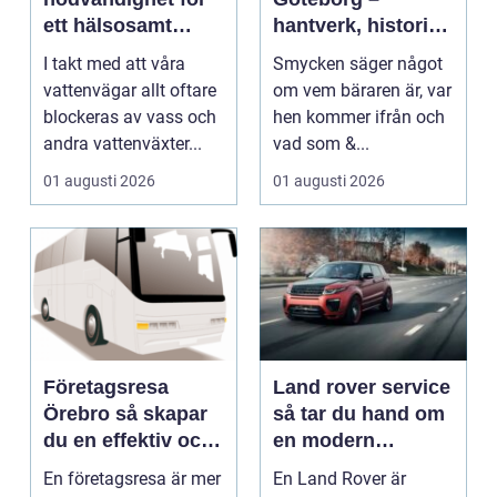
ett hälsosamt
hantverk, historia
vattenlandskap
och personligt
I takt med att våra
Smycken säger något
uttryck
vattenvägar allt oftare
om vem bäraren är, var
blockeras av vass och
hen kommer ifrån och
andra vattenväxter...
vad som &...
01 augusti 2026
01 augusti 2026
Företagsresa
Land rover service
Örebro så skapar
så tar du hand om
du en effektiv och
en modern
minnesvärd resa
klassiker
En företagsresa är mer
En Land Rover är