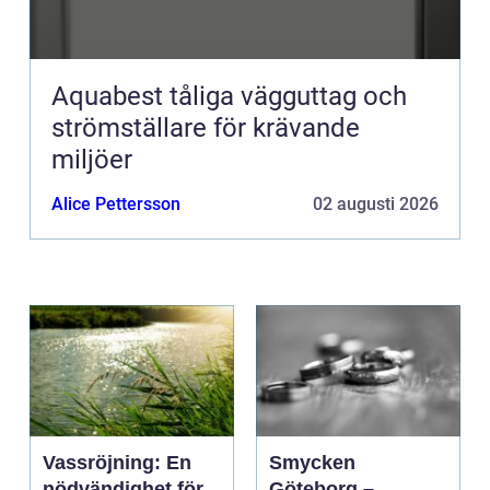
Aquabest tåliga vägguttag och
strömställare för krävande
miljöer
Alice Pettersson
02 augusti 2026
Vassröjning: En
Smycken
nödvändighet för
Göteborg –