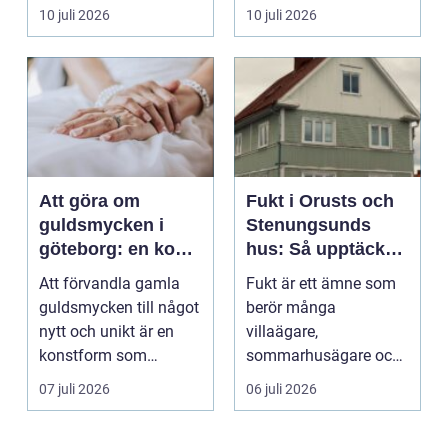
verksamheter. Den
För många ä...
10 juli 2026
10 juli 2026
används för att fl...
Att göra om
Fukt i Orusts och
guldsmycken i
Stenungsunds
göteborg: en konst
hus: Så upptäcker
att förnya det
och åtgärdar du
Att förvandla gamla
Fukt är ett ämne som
gamla
problemet
guldsmycken till något
berör många
nytt och unikt är en
villaägare,
konstform som
sommarhusägare och
kombinerar
bosta...
07 juli 2026
06 juli 2026
traditionel...