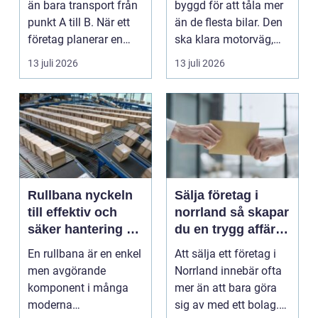
än bara transport från
byggd för att tåla mer
punkt A till B. När ett
än de flesta bilar. Den
företag planerar en
ska klara motorväg,
resa för m...
stadstrafik, gru...
13 juli 2026
13 juli 2026
Rullbana nyckeln
Sälja företag i
till effektiv och
norrland så skapar
säker hantering av
du en trygg affär
gods
från start till mål
En rullbana är en enkel
Att sälja ett företag i
men avgörande
Norrland innebär ofta
komponent i många
mer än att bara göra
moderna
sig av med ett bolag.