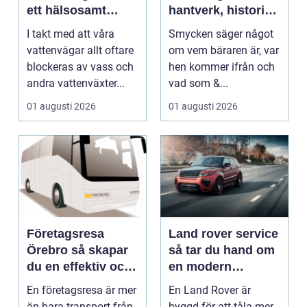
ett hälsosamt
hantverk, historia
vattenlandskap
och personligt
I takt med att våra
Smycken säger något
uttryck
vattenvägar allt oftare
om vem bäraren är, var
blockeras av vass och
hen kommer ifrån och
andra vattenväxter...
vad som &...
01 augusti 2026
01 augusti 2026
Företagsresa
Land rover service
Örebro så skapar
så tar du hand om
du en effektiv och
en modern
minnesvärd resa
klassiker
En företagsresa är mer
En Land Rover är
än bara transport från
byggd för att tåla mer