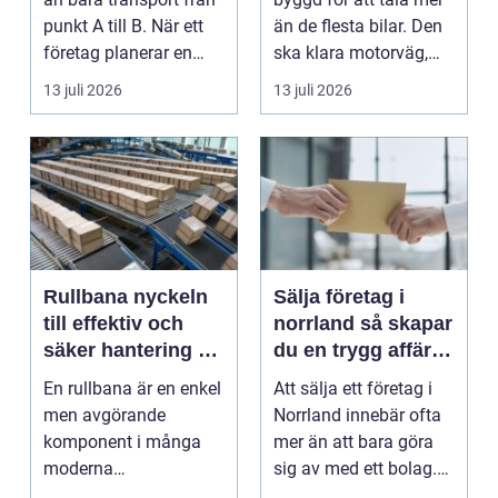
punkt A till B. När ett
än de flesta bilar. Den
företag planerar en
ska klara motorväg,
resa för m...
stadstrafik, gru...
13 juli 2026
13 juli 2026
Rullbana nyckeln
Sälja företag i
till effektiv och
norrland så skapar
säker hantering av
du en trygg affär
gods
från start till mål
En rullbana är en enkel
Att sälja ett företag i
men avgörande
Norrland innebär ofta
komponent i många
mer än att bara göra
moderna
sig av med ett bolag.
verksamheter. Den
För många ä...