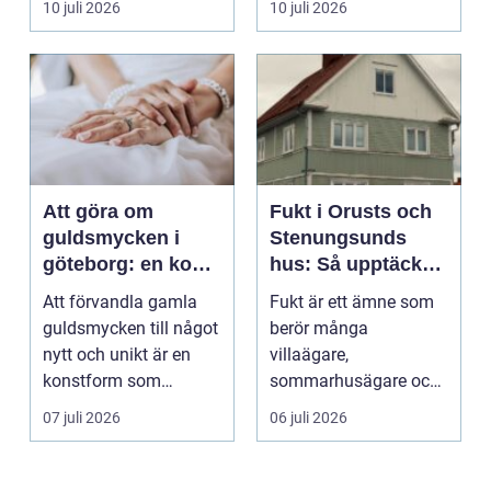
10 juli 2026
10 juli 2026
används för att fl...
Att göra om
Fukt i Orusts och
guldsmycken i
Stenungsunds
göteborg: en konst
hus: Så upptäcker
att förnya det
och åtgärdar du
Att förvandla gamla
Fukt är ett ämne som
gamla
problemet
guldsmycken till något
berör många
nytt och unikt är en
villaägare,
konstform som
sommarhusägare och
kombinerar
bosta...
07 juli 2026
06 juli 2026
traditionel...