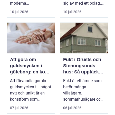
moderna
sig av med ett bolag.
verksamheter. Den
För många ä...
10 juli 2026
10 juli 2026
används för att fl...
Att göra om
Fukt i Orusts och
guldsmycken i
Stenungsunds
göteborg: en konst
hus: Så upptäcker
att förnya det
och åtgärdar du
Att förvandla gamla
Fukt är ett ämne som
gamla
problemet
guldsmycken till något
berör många
nytt och unikt är en
villaägare,
konstform som
sommarhusägare och
kombinerar
bosta...
07 juli 2026
06 juli 2026
traditionel...