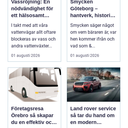
Vassröjning: En
Smycken
nödvändighet för
Göteborg –
ett hälsosamt
hantverk, historia
vattenlandskap
och personligt
I takt med att våra
Smycken säger något
uttryck
vattenvägar allt oftare
om vem bäraren är, var
blockeras av vass och
hen kommer ifrån och
andra vattenväxter...
vad som &...
01 augusti 2026
01 augusti 2026
Företagsresa
Land rover service
Örebro så skapar
så tar du hand om
du en effektiv och
en modern