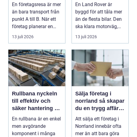
minnesvärd resa
klassiker
En företagsresa är mer
En Land Rover är
än bara transport från
byggd för att tåla mer
punkt A till B. När ett
än de flesta bilar. Den
företag planerar en
ska klara motorväg,
resa för m...
stadstrafik, gru...
13 juli 2026
13 juli 2026
Rullbana nyckeln
Sälja företag i
till effektiv och
norrland så skapar
säker hantering av
du en trygg affär
gods
från start till mål
En rullbana är en enkel
Att sälja ett företag i
men avgörande
Norrland innebär ofta
komponent i många
mer än att bara göra