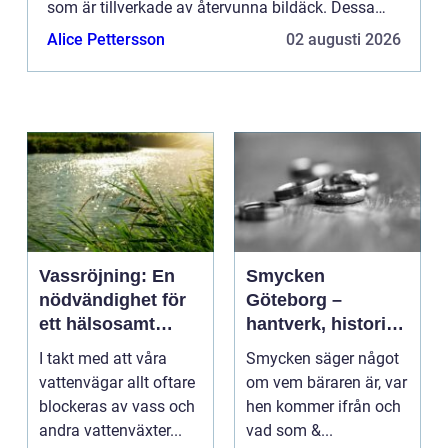
som är tillverkade av återvunna bildäck. Dessa
gummiplattor heterUnisoft och ärhalksäkra, mjuka
Alice Pettersson
02 augusti 2026
och underhållsfria. Hä...
Vassröjning: En
Smycken
nödvändighet för
Göteborg –
ett hälsosamt
hantverk, historia
vattenlandskap
och personligt
I takt med att våra
Smycken säger något
uttryck
vattenvägar allt oftare
om vem bäraren är, var
blockeras av vass och
hen kommer ifrån och
andra vattenväxter...
vad som &...