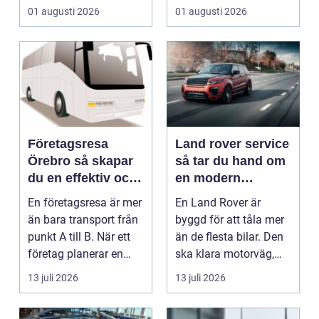
01 augusti 2026
01 augusti 2026
Företagsresa
Land rover service
Örebro så skapar
så tar du hand om
du en effektiv och
en modern
minnesvärd resa
klassiker
En företagsresa är mer
En Land Rover är
än bara transport från
byggd för att tåla mer
punkt A till B. När ett
än de flesta bilar. Den
företag planerar en
ska klara motorväg,
resa för m...
stadstrafik, gru...
13 juli 2026
13 juli 2026