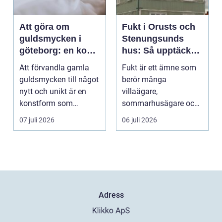
Att göra om
Fukt i Orusts och
guldsmycken i
Stenungsunds
göteborg: en konst
hus: Så upptäcker
att förnya det
och åtgärdar du
Att förvandla gamla
Fukt är ett ämne som
gamla
problemet
guldsmycken till något
berör många
nytt och unikt är en
villaägare,
konstform som
sommarhusägare och
kombinerar
bosta...
07 juli 2026
06 juli 2026
traditionel...
Adress