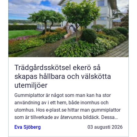
Trädgårdsskötsel ekerö så
skapas hållbara och välskötta
utemiljöer
Gummiplattor är något som man kan ha stor
användning av i ett hem, både inomhus och
utomhus. Hos e-plast.se hittar man gummiplattor
som är tillverkade av återvunna bildäck. Dessa
gummiplattor heterUnisoft och ärhalksäkra, mjuka
Eva Sjöberg
03 augusti 2026
och underhållsfria. Hä...