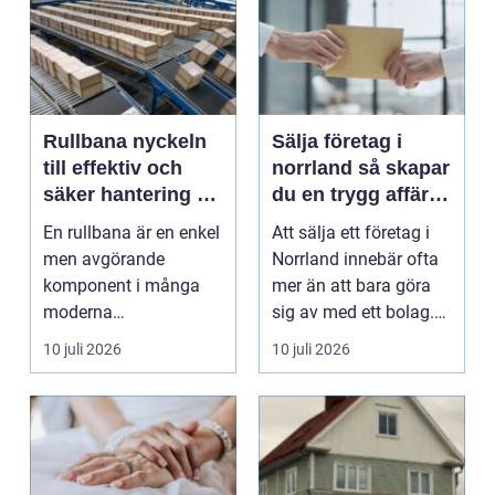
Rullbana nyckeln
Sälja företag i
till effektiv och
norrland så skapar
säker hantering av
du en trygg affär
gods
från start till mål
En rullbana är en enkel
Att sälja ett företag i
men avgörande
Norrland innebär ofta
komponent i många
mer än att bara göra
moderna
sig av med ett bolag.
verksamheter. Den
För många ä...
10 juli 2026
10 juli 2026
används för att fl...