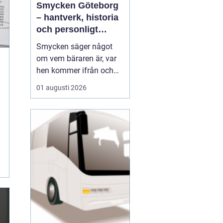
Smycken Göteborg
– hantverk, historia
och personligt
uttryck
Smycken säger något
om vem bäraren är, var
hen kommer ifrån och
vad som är viktigt i livet.
01 augusti 2026
I en stad som Göteborg,
med sin blandning av
hamnstadens råa
historia och moderna
kreativitet, blir smycken
ofta en...