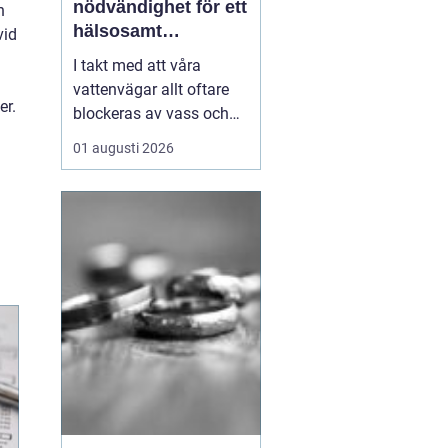
nödvändighet för ett
n
hälsosamt
vid
vattenlandskap
I takt med att våra
vattenvägar allt oftare
er.
blockeras av vass och
andra vattenväxter, ökar
01 augusti 2026
också behovet av
effektiva metoder för att
hantera denna
växtlighet. En av de mest
praktiska lösningarna är
vass...