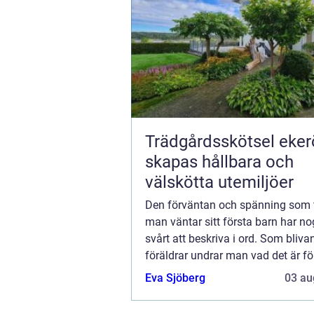
Trädgårdsskötsel ekerö 
skapas hållbara och
välskötta utemiljöer
Den förväntan och spänning som 
man väntar sitt första barn har 
svårt att beskriva i ord. Som bliva
föräldrar undrar man vad det är för
filur som ligger d&au...
Eva Sjöberg
03 au