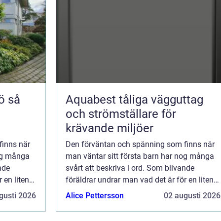
så
Aquabest tåliga vägguttag
och strömställare för
krävande miljöer
finns när
Den förväntan och spänning som finns när
nog många
man väntar sitt första barn har nog många
nde
svårt att beskriva i ord. Som blivande
 en liten
föräldrar undrar man vad det är för en liten
filur som ligger d&au...
gusti 2026
Alice Pettersson
02 augusti 2026