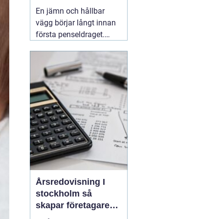
släta ytor
En jämn och hållbar
vägg börjar långt innan
första penseldraget.
Valet av spackel spelar
en avgörande roll för
slutresultatet, både när
det gäller utseende och
livslängd. Många
yrkesmålare och
avancerade gör-det-
självare
06 augusti 2026
Årsredovisning I
stockholm så
skapar företagare
trygghet och