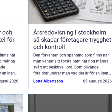
Årsredovisning I stockholm
el för
så skapar företagare trygghet
och kontroll
finns när
Den förväntan och spänning som finns när
nog många
man väntar sitt första barn har nog många
nde
svårt att beskriva i ord. Som blivande
 en liten
föräldrar undrar man vad det är för en liten
filur som ligger d&au...
gusti 2026
Lotta Albertsson
05 augusti 2026