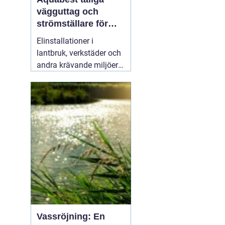
vägguttag och
strömställare för
krävande miljöer
Elinstallationer i
lantbruk, verkstäder och
andra krävande miljöer
ställer helt andra krav än
i ett vanligt bostadsrum.
Fukt, damm, spån och
mekaniskt slitage kan
snabbt skapa problem
om komponenterna inte
är rätt valda.
02 augusti
2026
Vassröjning: En