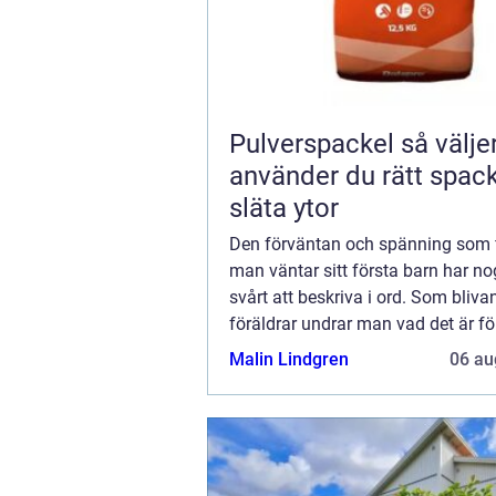
Pulverspackel så väljer och
använder du rätt spack
släta ytor
Den förväntan och spänning som 
man väntar sitt första barn har 
svårt att beskriva i ord. Som bliva
föräldrar undrar man vad det är för
filur som ligger d&au...
Malin Lindgren
06 au