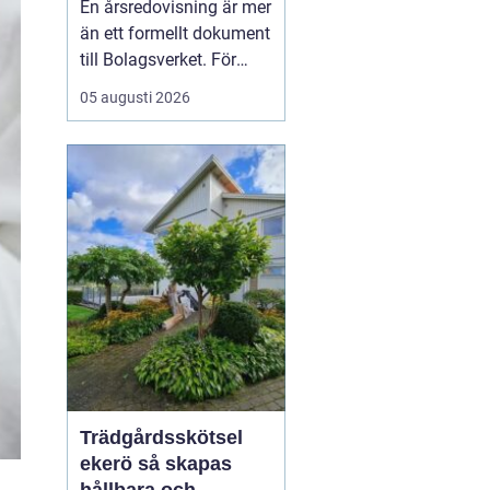
En årsredovisning är mer
kontroll
än ett formellt dokument
till Bolagsverket. För
många företagare i
05 augusti 2026
Stockholm är den ett
kvitto på året som gått,
ett underlag för nya
beslut och ett krav som
måste bli rätt från
början. När tidsbrist,
regelverk och osäkerhet
...
Trädgårdsskötsel
ekerö så skapas