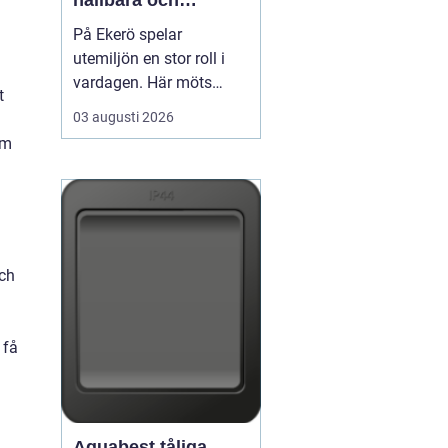
hållbara och
välskötta utemiljöer
På Ekerö spelar
utemiljön en stor roll i
vardagen. Här möts
t
natur, vatten och
03 augusti 2026
bebyggelse på ett sätt
em
som gör trädgårdar,
innergårdar och
grönområden extra
viktiga för trivseln. När
flerfamiljshus,
bostadsrättsföreningar
och
och företag vill ha
grönytor s...
 få
Aquabest tåliga