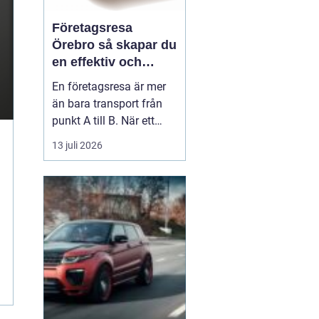
Företagsresa
Örebro så skapar du
en effektiv och
minnesvärd resa
En företagsresa är mer
än bara transport från
punkt A till B. När ett
företag planerar en resa
13 juli 2026
för medarbetare eller
kunder handlar det om
att bygga relationer,
stärka varumärket och
använda tiden på resan
på ett klokt sätt. När
startpunkten är Örebr...