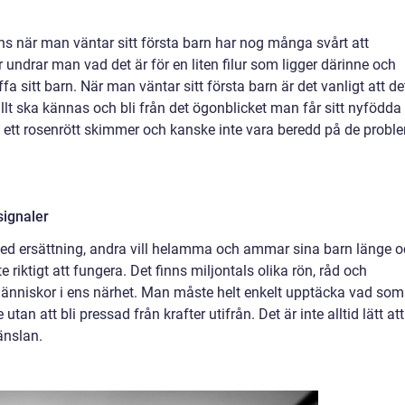
s när man väntar sitt första barn har nog många svårt att
 undrar man vad det är för en liten filur som ligger därinne och
fa sitt barn. När man väntar sitt första barn är det vanligt att de
allt ska kännas och bli från det ögonblicket man får sitt nyfödda
lt i ett rosenrött skimmer och kanske inte vara beredd på de probl
signaler
med ersättning, andra vill helamma och ammar sina barn länge 
 riktigt att fungera. Det finns miljontals olika rön, råd och
människor i ens närhet. Man måste helt enkelt upptäcka vad som
 utan att bli pressad från krafter utifrån. Det är inte alltid lätt att
nslan.