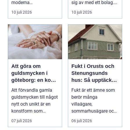
moderna
sig av med ett bolag.
verksamheter. Den
För många ä...
10 juli 2026
10 juli 2026
används för att fl...
Att göra om
Fukt i Orusts och
guldsmycken i
Stenungsunds
göteborg: en konst
hus: Så upptäcker
att förnya det
och åtgärdar du
Att förvandla gamla
Fukt är ett ämne som
gamla
problemet
guldsmycken till något
berör många
nytt och unikt är en
villaägare,
konstform som
sommarhusägare och
kombinerar
bosta...
07 juli 2026
06 juli 2026
traditionel...