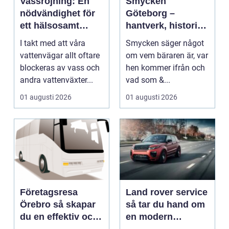
Vassröjning: En
Smycken
nödvändighet för
Göteborg –
ett hälsosamt
hantverk, historia
vattenlandskap
och personligt
I takt med att våra
Smycken säger något
uttryck
vattenvägar allt oftare
om vem bäraren är, var
blockeras av vass och
hen kommer ifrån och
andra vattenväxter...
vad som &...
01 augusti 2026
01 augusti 2026
Företagsresa
Land rover service
Örebro så skapar
så tar du hand om
du en effektiv och
en modern
minnesvärd resa
klassiker