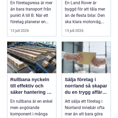
En företagsresa är mer
En Land Rover är
än bara transport från
byggd för att tåla mer
punkt A till B. När ett
än de flesta bilar. Den
företag planerar en
ska klara motorväg,
resa för m...
stadstrafik, gru...
13 juli 2026
13 juli 2026
Rullbana nyckeln
Sälja företag i
till effektiv och
norrland så skapar
säker hantering av
du en trygg affär
gods
från start till mål
En rullbana är en enkel
Att sälja ett företag i
men avgörande
Norrland innebär ofta
komponent i många
mer än att bara göra