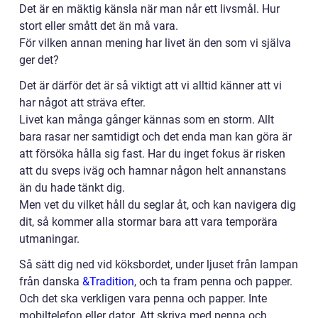
Det är en mäktig känsla när man når ett livsmål. Hur
stort eller smått det än må vara.
För vilken annan mening har livet än den som vi själva
ger det?
Det är därför det är så viktigt att vi alltid känner att vi
har något att sträva efter.
Livet kan många gånger kännas som en storm. Allt
bara rasar ner samtidigt och det enda man kan göra är
att försöka hålla sig fast. Har du inget fokus är risken
att du sveps iväg och hamnar någon helt annanstans
än du hade tänkt dig.
Men vet du vilket håll du seglar åt, och kan navigera dig
dit, så kommer alla stormar bara att vara temporära
utmaningar.
Så sätt dig ned vid köksbordet, under ljuset från lampan
från danska
&Tradition
, och ta fram penna och papper.
Och det ska verkligen vara penna och papper. Inte
mobiltelefon eller dator. Att skriva med penna och