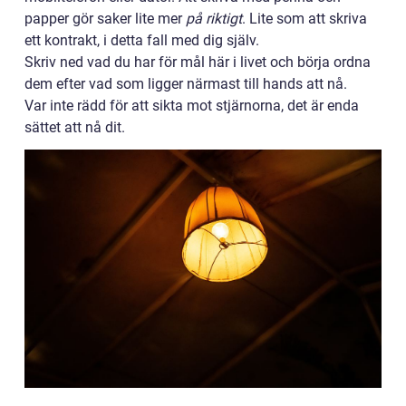
papper gör saker lite mer
på riktigt
. Lite som att skriva
ett kontrakt, i detta fall med dig själv.
Skriv ned vad du har för mål här i livet och börja ordna
dem efter vad som ligger närmast till hands att nå.
Var inte rädd för att sikta mot stjärnorna, det är enda
sättet att nå dit.