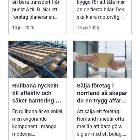
än bara transport från
byggd för att tåla mer
punkt A till B. När ett
än de flesta bilar. Den
företag planerar en
ska klara motorväg,
resa för m...
stadstrafik, gru...
13 juli 2026
13 juli 2026
Rullbana nyckeln
Sälja företag i
till effektiv och
norrland så skapar
säker hantering av
du en trygg affär
gods
från start till mål
En rullbana är en enkel
Att sälja ett företag i
men avgörande
Norrland innebär ofta
komponent i många
mer än att bara göra
moderna
sig av med ett bolag.