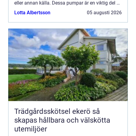
eller annan källa. Dessa pumpar är en viktig del av
din egendom, och det är viktigt att underhålla dem
Lotta Albertsson
05 augusti 2026
så a...
Trädgårdsskötsel ekerö så
skapas hållbara och välskötta
utemiljöer