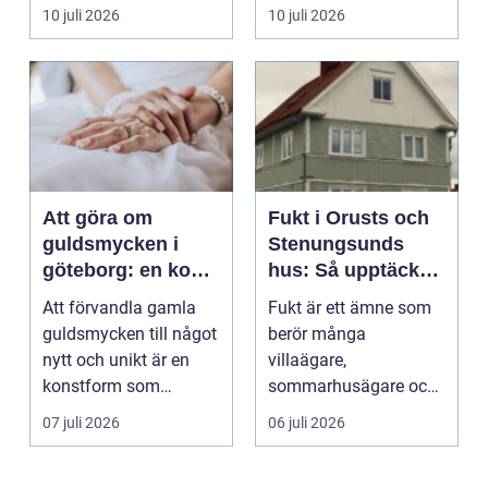
verksamheter. Den
För många ä...
10 juli 2026
10 juli 2026
används för att fl...
Att göra om
Fukt i Orusts och
guldsmycken i
Stenungsunds
göteborg: en konst
hus: Så upptäcker
att förnya det
och åtgärdar du
Att förvandla gamla
Fukt är ett ämne som
gamla
problemet
guldsmycken till något
berör många
nytt och unikt är en
villaägare,
konstform som
sommarhusägare och
kombinerar
bosta...
07 juli 2026
06 juli 2026
traditionel...