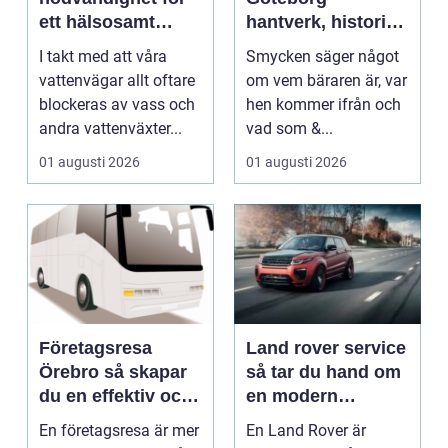
ett hälsosamt
hantverk, historia
vattenlandskap
och personligt
I takt med att våra
Smycken säger något
uttryck
vattenvägar allt oftare
om vem bäraren är, var
blockeras av vass och
hen kommer ifrån och
andra vattenväxter...
vad som &...
01 augusti 2026
01 augusti 2026
Företagsresa
Land rover service
Örebro så skapar
så tar du hand om
du en effektiv och
en modern
minnesvärd resa
klassiker
En företagsresa är mer
En Land Rover är