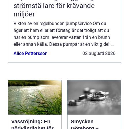
strömställare för krävande
miljöer
Vikten av en regelbunden pumpservice Om du
äger ett hem eller ett företag är det troligt att du
har en pump som levererar vatten från en brunn
eller annan källa. Dessa pumpar är en viktig del av
din egendom, och det är viktigt att underhålla dem
Alice Pettersson
02 augusti 2026
så a...
Vassröjning: En
Smycken
nödvändighet för
Göteborg –