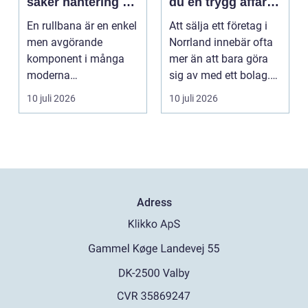
säker hantering av
du en trygg affär
gods
från start till mål
En rullbana är en enkel
Att sälja ett företag i
men avgörande
Norrland innebär ofta
komponent i många
mer än att bara göra
moderna
sig av med ett bolag.
verksamheter. Den
För många ä...
10 juli 2026
10 juli 2026
används för att fl...
Adress