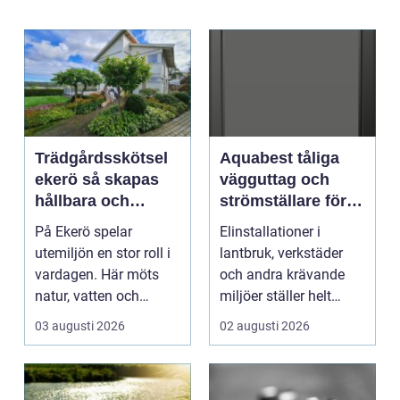
Trädgårdsskötsel
Aquabest tåliga
ekerö så skapas
vägguttag och
hållbara och
strömställare för
välskötta
krävande miljöer
På Ekerö spelar
Elinstallationer i
utemiljöer
utemiljön en stor roll i
lantbruk, verkstäder
vardagen. Här möts
och andra krävande
natur, vatten och
miljöer ställer helt
bebyggelse på ett
andra krav än i ett ...
03 augusti 2026
02 augusti 2026
sätt...