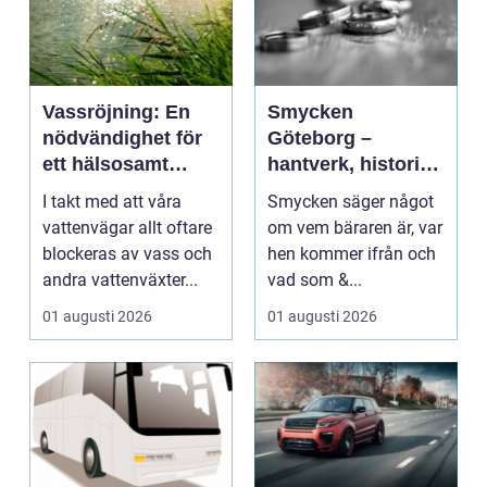
Vassröjning: En
Smycken
nödvändighet för
Göteborg –
ett hälsosamt
hantverk, historia
vattenlandskap
och personligt
I takt med att våra
Smycken säger något
uttryck
vattenvägar allt oftare
om vem bäraren är, var
blockeras av vass och
hen kommer ifrån och
andra vattenväxter...
vad som &...
01 augusti 2026
01 augusti 2026