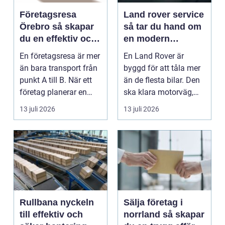
Företagsresa
Land rover service
Örebro så skapar
så tar du hand om
du en effektiv och
en modern
minnesvärd resa
klassiker
En företagsresa är mer
En Land Rover är
än bara transport från
byggd för att tåla mer
punkt A till B. När ett
än de flesta bilar. Den
företag planerar en
ska klara motorväg,
resa för m...
stadstrafik, gru...
13 juli 2026
13 juli 2026
Rullbana nyckeln
Sälja företag i
till effektiv och
norrland så skapar