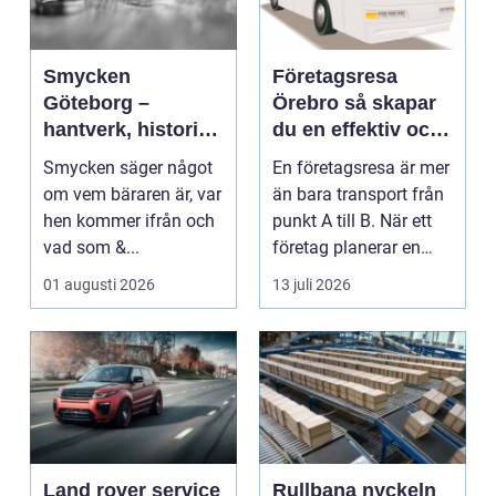
Smycken
Företagsresa
Göteborg –
Örebro så skapar
hantverk, historia
du en effektiv och
och personligt
minnesvärd resa
Smycken säger något
En företagsresa är mer
uttryck
om vem bäraren är, var
än bara transport från
hen kommer ifrån och
punkt A till B. När ett
vad som &...
företag planerar en
resa för m...
01 augusti 2026
13 juli 2026
Land rover service
Rullbana nyckeln