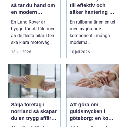
så tar du hand om
till effektiv och
en modern
säker hantering av
klassiker
gods
En Land Rover är
En rullbana är en enkel
byggd för att tåla mer
men avgörande
än de flesta bilar. Den
komponent i många
ska klara motorväg,
moderna
stadstrafik, gru...
verksamheter. Den
13 juli 2026
10 juli 2026
används för att fl...
Sälja företag i
Att göra om
norrland så skapar
guldsmycken i
du en trygg affär
göteborg: en konst
från start till mål
att förnya det