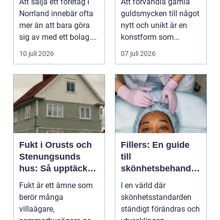
Att sälja ett företag i
Att förvandla gamla
gamla
Norrland innebär ofta
guldsmycken till något
mer än att bara göra
nytt och unikt är en
sig av med ett bolag.
konstform som
För många ä...
kombinerar
10 juli 2026
07 juli 2026
traditionel...
Fukt i Orusts och
Fillers: En guide
Stenungsunds
till
hus: Så upptäcker
skönhetsbehandli
och åtgärdar du
ngar i Stockholm
Fukt är ett ämne som
I en värld där
problemet
berör många
skönhetsstandarden
villaägare,
ständigt förändras och