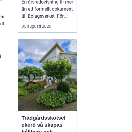
En årsredovisning är mer
kontroll
än ett formellt dokument
till Bolagsverket. För
 en
många företagare i
att
05 augusti 2026
Stockholm är den ett
kvitto på året som gått,
ett underlag för nya
beslut och ett krav som
g
måste bli rätt från
början. När tidsbrist,
regelverk och osäkerhet
...
Trädgårdsskötsel
ekerö så skapas