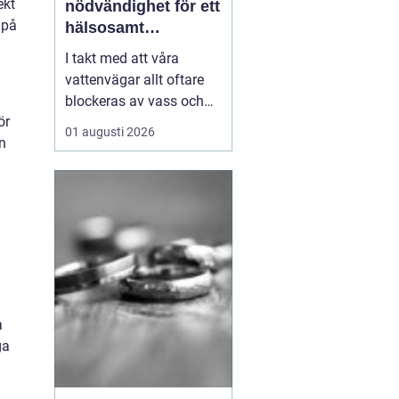
ekt
nödvändighet för ett
 på
hälsosamt
vattenlandskap
I takt med att våra
vattenvägar allt oftare
blockeras av vass och
ör
andra vattenväxter, ökar
01 augusti 2026
n
också behovet av
effektiva metoder för att
hantera denna
växtlighet. En av de mest
praktiska lösningarna är
vass...
a
ga