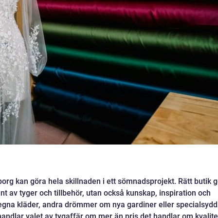
eborg kan göra hela skillnaden i ett sömnadsprojekt. Rätt butik 
iment av tyger och tillbehör, utan också kunskap, inspiration och
a egna kläder, andra drömmer om nya gardiner eller specialsyd
handlar valet av tygaffär om mer än pris det handlar om kvalite