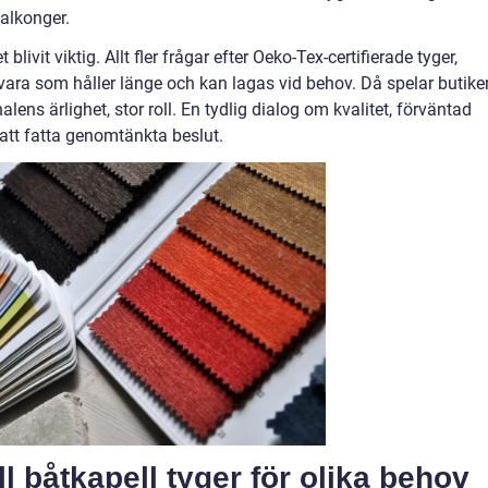
balkonger.
ivit viktig. Allt fler frågar efter Oeko-Tex-certifierade tyger,
rvara som håller länge och kan lagas vid behov. Då spelar butike
lens ärlighet, stor roll. En tydlig dialog om kvalitet, förväntad
 att fatta genomtänkta beslut.
l båtkapell tyger för olika behov