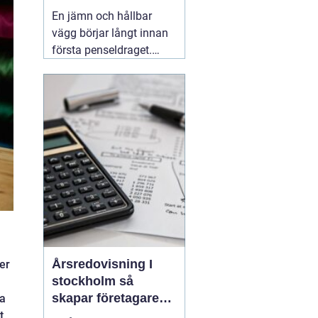
släta ytor
En jämn och hållbar
vägg börjar långt innan
första penseldraget.
Valet av spackel spelar
en avgörande roll för
slutresultatet, både när
det gäller utseende och
livslängd. Många
yrkesmålare och
avancerade gör-det-
självare
06 augusti 2026
Årsredovisning I
ger
stockholm så
skapar företagare
da
trygghet och
t,