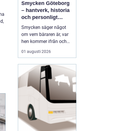
Smycken Göteborg
– hantverk, historia
 ha
och personligt
d,
uttryck
Smycken säger något
om vem bäraren är, var
hen kommer ifrån och
vad som är viktigt i livet.
01 augusti 2026
I en stad som Göteborg,
med sin blandning av
hamnstadens råa
historia och moderna
kreativitet, blir smycken
ofta en...