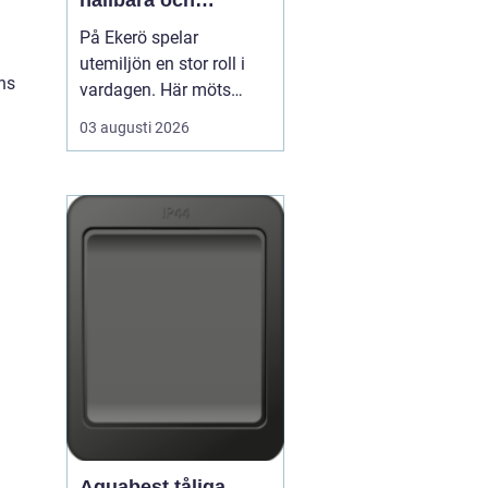
hållbara och
välskötta utemiljöer
På Ekerö spelar
utemiljön en stor roll i
ns
vardagen. Här möts
natur, vatten och
03 augusti 2026
bebyggelse på ett sätt
som gör trädgårdar,
innergårdar och
grönområden extra
viktiga för trivseln. När
flerfamiljshus,
bostadsrättsföreningar
och företag vill ha
grönytor s...
Aquabest tåliga