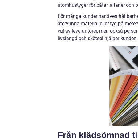
utomhustyger för båtar, altaner och 
För många kunder har även hållbarhet bl
återvunna material eller tyg på mete
val av leverantörer, men också persona
livslängd och skötsel hjälper kunden
Från klädsömnad til