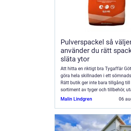
Pulverspackel så väljer och
använder du rätt spack
släta ytor
Att hitta en riktigt bra Tygaffär G
göra hela skillnaden i ett sömnads
Rätt butik ger inte bara tillgång till 
sortiment av tyger och tillbehör, u
kunskap, inspiration och...
Malin Lindgren
06 au