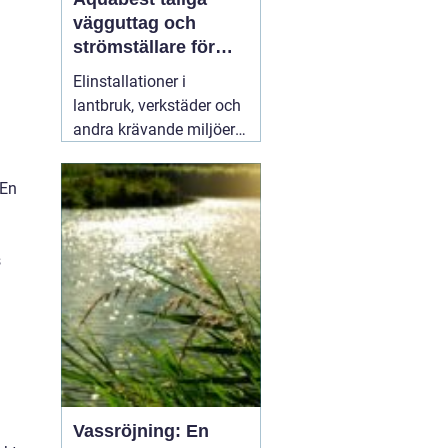
vägguttag och
strömställare för
krävande miljöer
Elinstallationer i
lantbruk, verkstäder och
andra krävande miljöer
ställer helt andra krav än
i ett vanligt bostadsrum.
 En
Fukt, damm, spån och
mekaniskt slitage kan
snabbt skapa problem
s
om komponenterna inte
är rätt valda.
02 augusti
2026
Vassröjning: En