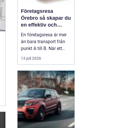
Företagsresa
Örebro så skapar du
en effektiv och
minnesvärd resa
En företagsresa är mer
än bara transport från
punkt A till B. När ett
företag planerar en resa
13 juli 2026
för medarbetare eller
kunder handlar det om
att bygga relationer,
stärka varumärket och
använda tiden på resan
på ett klokt sätt. När
startpunkten är Örebr...