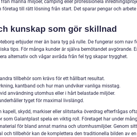
ån marina miljöer, camping eller professionela inredningsproj
öretag till rätt lösning från start. Det sparar pengar och arbete
och kunskap som gör skillnad
eborg erbjuder mer än bara tyg på rulle. De fungerar som nav f
tiska tips. För många kunder är själva bemötandet avgörande. E
flera alternativ och vågar avråda från fel tyg skapar trygghet.
andra tillbehör som krävs för ett hållbart resultat.
ärkning, kantband och hur man undviker vanliga misstag.
vid användning utomhus eller i hårt belastade miljöer.
derhåller tyget för maximal livslängd.
apell, skydd, markiser eller slitstarka överdrag efterfrågas oft
r som Galantplast spela en viktig roll. Företaget har under mån
h material för bland annat marina och utomhusmiljöer. Genom sitt
al och tillbehör kan de komplettera den traditionella bilden av en