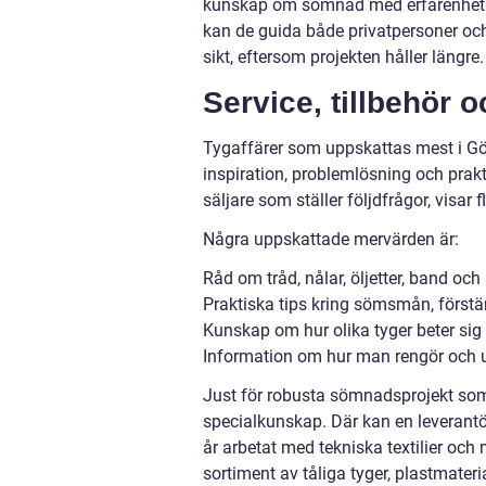
kunskap om sömnad med erfarenhet fr
kan de guida både privatpersoner och f
sikt, eftersom projekten håller längre.
Service, tillbehör 
Tygaffärer som uppskattas mest i Göt
inspiration, problemlösning och prak
säljare som ställer följdfrågor, visar 
Några uppskattade mervärden är:
Råd om tråd, nålar, öljetter, band och 
Praktiska tips kring sömsmån, först
Kunskap om hur olika tyger beter sig 
Information om hur man rengör och un
Just för robusta sömnadsprojekt som k
specialkunskap. Där kan en leverantö
år arbetat med tekniska textilier oc
sortiment av tåliga tyger, plastmateri