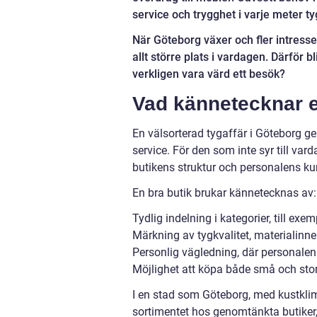
service och trygghet i varje meter ty
När Göteborg växer och fler intress
allt större plats i vardagen. Därför b
verkligen vara värd ett besök?
Vad kännetecknar e
En välsorterad tygaffär i Göteborg ge
service. För den som inte syr till var
butikens struktur och personalens k
En bra butik brukar kännetecknas av:
Tydlig indelning i kategorier, till ex
Märkning av tygkvalitet, materialinn
Personlig vägledning, där personalen st
Möjlighet att köpa både små och stor
I en stad som Göteborg, med kustklima
sortimentet hos genomtänkta butiker, 