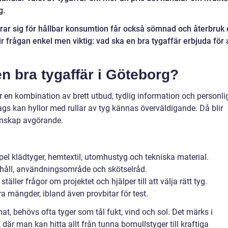
g.
erar sig för hållbar konsumtion får också sömnad och återbruk
lir frågan enkel men viktig: vad ska en bra tygaffär erbjuda för 
n bra tygaffär i Göteborg?
r en kombination av brett utbud, tydlig information och personli
dags kan hyllor med rullar av tyg kännas överväldigande. Då blir
unskap avgörande.
empel klädtyger, hemtextil, utomhustyg och tekniska material.
ehåll, användningsområde och skötselråd.
äller frågor om projektet och hjälper till att välja rätt tyg.
a mängder, ibland även provbitar för test.
t, behövs ofta tyger som tål fukt, vind och sol. Det märks i
där man kan hitta allt från tunna bomullstyger till kraftiga