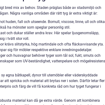
igt bred mix av behov. Staden präglas både av stadsmiljö och
frågan. Några vanliga områden där rätt tyg är extra viktigt är:
t huden, fall och utseende. Bomull, viscose, linne, ull och olika
kså ha mönster som speglar personlig stil.
kast och dukar ställer andra krav. Här spelar ljusgenomsläpp,
g i tvätt stor roll.
nor krävs slitstyrka, hög martindale och ofta fläckavvisande yta.
mpar sig för möbler respektive enklare inredningsdetaljer.
nger och husvagnar behöver tyger som tål sol, fukt, smuts och
egenskaper som UV-beständighet, vattenpelare och mögelresisten
sy egna båtkapell, dynor till utemöbler eller väderskyddade
 att spricka och material att brytas ner i solen. Därför letar fler
erpris och färg de vill få konkreta råd om hur tyget fungerar i
robusta material kan då ge extra värde. Genom att kombinera