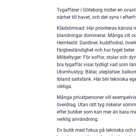
Tygaffärer i Göteborg möter en ovanl
närhet till havet, och det syns i efter
Klädsömnad: Här prioriteras känsla mo
blandningar dominerar. Många vill oc
Hemtextil: Gardiner, kuddfodral, över
färgbeständighet och hur tyget beter si
Möbeltyger: För soffor, stolar och dy
bra tygaffär visar tydligt vad som lä
Utomhustyg: Båtar, uteplatser, balko
ibland saltstänk. Här blir tekniska 
viktiga.
Många privatpersoner vill exempelvis 
överdrag. Utan rätt tyg riskerar sömmar
efter butiker som kan mer än bara met
verklig användning.
En butik med fokus på tekniska och 