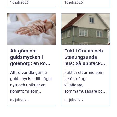
10 juli 2026
10 juli 2026
används för att fl...
Att göra om
Fukt i Orusts och
guldsmycken i
Stenungsunds
göteborg: en konst
hus: Så upptäcker
att förnya det
och åtgärdar du
Att förvandla gamla
Fukt är ett ämne som
gamla
problemet
guldsmycken till något
berör många
nytt och unikt är en
villaägare,
konstform som
sommarhusägare och
kombinerar
bosta...
07 juli 2026
06 juli 2026
traditionel...