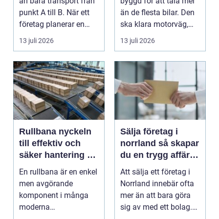
än bara transport från
byggd för att tåla mer
punkt A till B. När ett
än de flesta bilar. Den
företag planerar en
ska klara motorväg,
resa för m...
stadstrafik, gru...
13 juli 2026
13 juli 2026
Rullbana nyckeln
Sälja företag i
till effektiv och
norrland så skapar
säker hantering av
du en trygg affär
gods
från start till mål
En rullbana är en enkel
Att sälja ett företag i
men avgörande
Norrland innebär ofta
komponent i många
mer än att bara göra
moderna
sig av med ett bolag.
verksamheter. Den
För många ä...