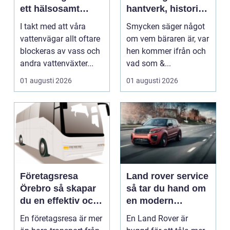
ett hälsosamt
hantverk, historia
vattenlandskap
och personligt
I takt med att våra
Smycken säger något
uttryck
vattenvägar allt oftare
om vem bäraren är, var
blockeras av vass och
hen kommer ifrån och
andra vattenväxter...
vad som &...
01 augusti 2026
01 augusti 2026
Företagsresa
Land rover service
Örebro så skapar
så tar du hand om
du en effektiv och
en modern
minnesvärd resa
klassiker
En företagsresa är mer
En Land Rover är