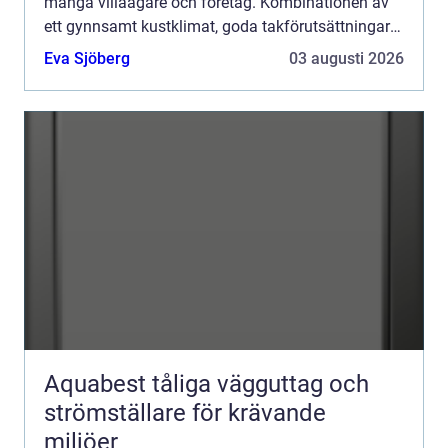
många villaägare och företag. Kombinationen av
ett gynnsamt kustklimat, goda takförutsättningar
och en växande lokal klimatmedvetenhet gö...
Eva Sjöberg
03 augusti 2026
Aquabest tåliga vägguttag och
strömställare för krävande
miljöer