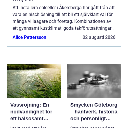
Att installera solceller i Åkersberga har gått från att
vara en nischlösning till att bli ett självklart val för
många villaägare och företag. Kombinationen av
ett gynnsamt kustklimat, goda takförutsättningar
och en växande lokal klimatmedvetenhet gö...
Alice Pettersson
02 augusti 2026
Vassröjning: En
Smycken Göteborg
nödvändighet för
– hantverk, historia
ett hälsosamt
och personligt
vattenlandskap
uttryck