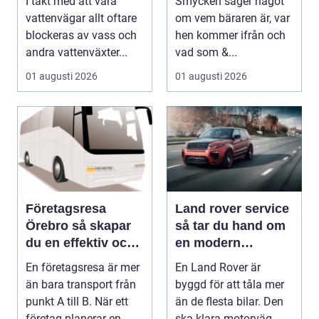
I takt med att våra
Smycken säger något
vattenvägar allt oftare
om vem bäraren är, var
blockeras av vass och
hen kommer ifrån och
andra vattenväxter...
vad som &...
01 augusti 2026
01 augusti 2026
Företagsresa
Land rover service
Örebro så skapar
så tar du hand om
du en effektiv och
en modern
minnesvärd resa
klassiker
En företagsresa är mer
En Land Rover är
än bara transport från
byggd för att tåla mer
punkt A till B. När ett
än de flesta bilar. Den
företag planerar en
ska klara motorväg,