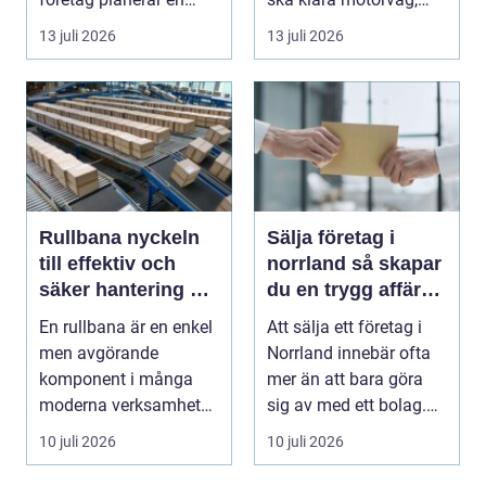
resa för m...
stadstrafik, gru...
13 juli 2026
13 juli 2026
Rullbana nyckeln
Sälja företag i
till effektiv och
norrland så skapar
säker hantering av
du en trygg affär
gods
från start till mål
En rullbana är en enkel
Att sälja ett företag i
men avgörande
Norrland innebär ofta
komponent i många
mer än att bara göra
moderna verksamheter.
sig av med ett bolag.
Den används för att fl...
För många ä...
10 juli 2026
10 juli 2026