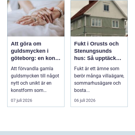
Att göra om
Fukt i Orusts och
guldsmycken i
Stenungsunds
göteborg: en konst
hus: Så upptäcker
att förnya det
och åtgärdar du
Att förvandla gamla
Fukt är ett ämne som
gamla
problemet
guldsmycken till något
berör många villaägare,
nytt och unikt är en
sommarhusägare och
konstform som
bosta...
kombinerar
07 juli 2026
06 juli 2026
traditionel...