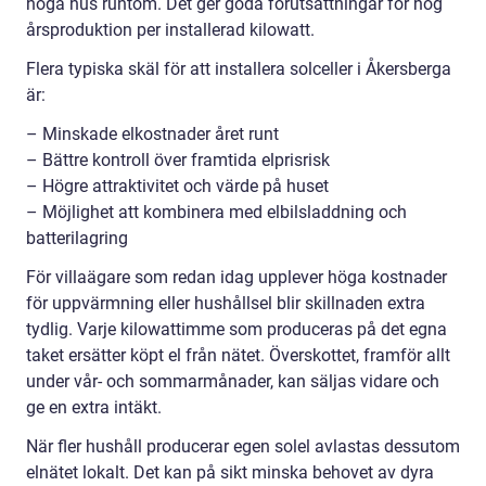
höga hus runtom. Det ger goda förutsättningar för hög
årsproduktion per installerad kilowatt.
Flera typiska skäl för att installera solceller i Åkersberga
är:
– Minskade elkostnader året runt
– Bättre kontroll över framtida elprisrisk
– Högre attraktivitet och värde på huset
– Möjlighet att kombinera med elbilsladdning och
batterilagring
För villaägare som redan idag upplever höga kostnader
för uppvärmning eller hushållsel blir skillnaden extra
tydlig. Varje kilowattimme som produceras på det egna
taket ersätter köpt el från nätet. Överskottet, framför allt
under vår- och sommarmånader, kan säljas vidare och
ge en extra intäkt.
När fler hushåll producerar egen solel avlastas dessutom
elnätet lokalt. Det kan på sikt minska behovet av dyra