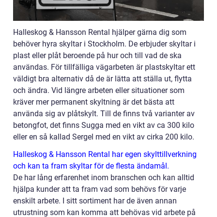
Halleskog & Hansson Rental hjälper gärna dig som
behöver hyra skyltar i Stockholm. De erbjuder skyltar i
plast eller plåt beroende på hur och till vad de ska
användas. För tillfälliga vägarbeten är plastskyltar ett
väldigt bra alternativ då de är lätta att ställa ut, flytta
och ändra. Vid längre arbeten eller situationer som
kräver mer permanent skyltning är det bästa att
använda sig av plåtskylt. Till de finns två varianter av
betongfot, det finns Sugga med en vikt av ca 300 kilo
eller en så kallad Sergel med en vikt av cirka 200 kilo.
Halleskog & Hansson Rental har egen skylttillverkning
och kan ta fram skyltar för de flesta ändamål.
De har lång erfarenhet inom branschen och kan alltid
hjälpa kunder att ta fram vad som behövs för varje
enskilt arbete. I sitt sortiment har de även annan
utrustning som kan komma att behövas vid arbete på