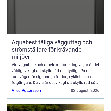
Aquabest tåliga vägguttag och
strömställare för krävande
miljöer
Vid vägarbete och arbete runtomkring vägar är det
väldigt viktigt att skylta rätt och tydligt. På och
runt vägar rör sig många fordon, cyklister och
fotgängare. Delvis är det viktigt att skylta rätt så
att allt ska kunna flyta på så bra som möjligt o...
Alice Pettersson
02 augusti 2026