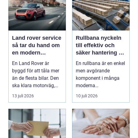
Land rover service
Rullbana nyckeln
så tar du hand om
till effektiv och
en modern
säker hantering av
klassiker
gods
En Land Rover är
En rullbana är en enkel
byggd för att tåla mer
men avgörande
än de flesta bilar. Den
komponent i många
ska klara motorväg,
moderna
stadstrafik, gru...
verksamheter. Den
13 juli 2026
10 juli 2026
används för att fl...