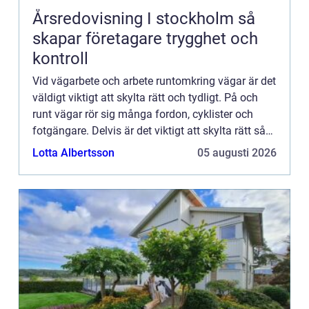
Årsredovisning I stockholm så
skapar företagare trygghet och
kontroll
Vid vägarbete och arbete runtomkring vägar är det
väldigt viktigt att skylta rätt och tydligt. På och
runt vägar rör sig många fordon, cyklister och
fotgängare. Delvis är det viktigt att skylta rätt så
att allt ska kunna flyta på så bra som möjligt o...
Lotta Albertsson
05 augusti 2026