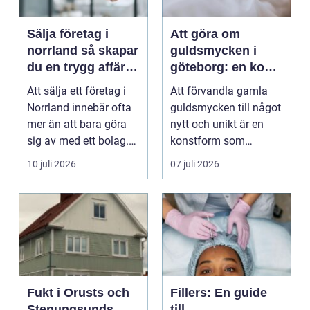
Sälja företag i
Att göra om
norrland så skapar
guldsmycken i
du en trygg affär
göteborg: en konst
från start till mål
att förnya det
Att sälja ett företag i
Att förvandla gamla
gamla
Norrland innebär ofta
guldsmycken till något
mer än att bara göra
nytt och unikt är en
sig av med ett bolag.
konstform som
För många ä...
kombinerar
10 juli 2026
07 juli 2026
traditionel...
Fukt i Orusts och
Fillers: En guide
Stenungsunds
till