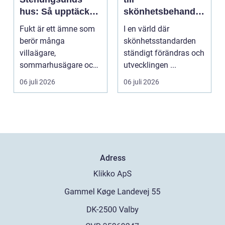
hus: Så upptäcker
skönhetsbehandli
och åtgärdar du
ngar i Stockholm
Fukt är ett ämne som
I en värld där
problemet
berör många
skönhetsstandarden
villaägare,
ständigt förändras och
sommarhusägare och
utvecklingen ...
bosta...
06 juli 2026
06 juli 2026
Adress