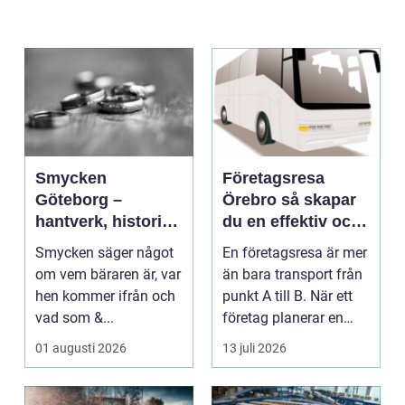
Smycken
Företagsresa
Göteborg –
Örebro så skapar
hantverk, historia
du en effektiv och
och personligt
minnesvärd resa
Smycken säger något
En företagsresa är mer
uttryck
om vem bäraren är, var
än bara transport från
hen kommer ifrån och
punkt A till B. När ett
vad som &...
företag planerar en
resa för m...
01 augusti 2026
13 juli 2026