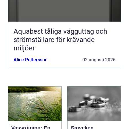
Aquabest tåliga vägguttag och
strömställare för krävande
miljöer
Alice Pettersson
02 augusti 2026
Vassröjning: En
Smycken