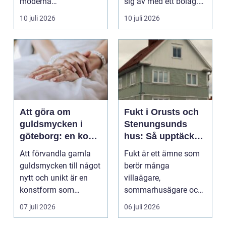
moderna
sig av med ett bolag.
verksamheter. Den
För många ä...
10 juli 2026
10 juli 2026
används för att fl...
Att göra om
Fukt i Orusts och
guldsmycken i
Stenungsunds
göteborg: en konst
hus: Så upptäcker
att förnya det
och åtgärdar du
Att förvandla gamla
Fukt är ett ämne som
gamla
problemet
guldsmycken till något
berör många
nytt och unikt är en
villaägare,
konstform som
sommarhusägare och
kombinerar
bosta...
07 juli 2026
06 juli 2026
traditionel...