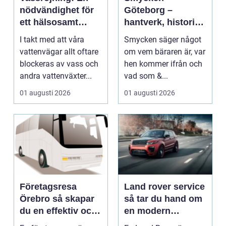
nödvändighet för
Göteborg –
ett hälsosamt
hantverk, historia
vattenlandskap
och personligt
I takt med att våra
Smycken säger något
uttryck
vattenvägar allt oftare
om vem bäraren är, var
blockeras av vass och
hen kommer ifrån och
andra vattenväxter...
vad som &...
01 augusti 2026
01 augusti 2026
Företagsresa
Land rover service
Örebro så skapar
så tar du hand om
du en effektiv och
en modern
minnesvärd resa
klassiker