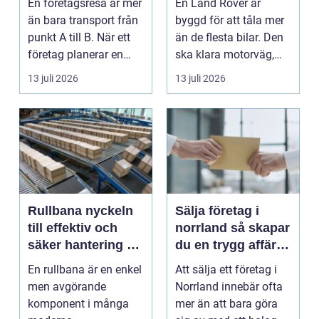
En företagsresa är mer
En Land Rover är
än bara transport från
byggd för att tåla mer
punkt A till B. När ett
än de flesta bilar. Den
företag planerar en
ska klara motorväg,
resa för m...
stadstrafik, gru...
13 juli 2026
13 juli 2026
Rullbana nyckeln
Sälja företag i
till effektiv och
norrland så skapar
säker hantering av
du en trygg affär
gods
från start till mål
En rullbana är en enkel
Att sälja ett företag i
men avgörande
Norrland innebär ofta
komponent i många
mer än att bara göra