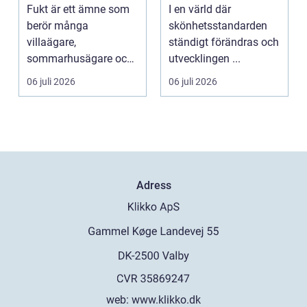
och åtgärdar du
ngar i Stockholm
Fukt är ett ämne som
I en värld där
problemet
berör många
skönhetsstandarden
villaägare,
ständigt förändras och
sommarhusägare och
utvecklingen ...
bosta...
06 juli 2026
06 juli 2026
Adress
web:
www.klikko.dk