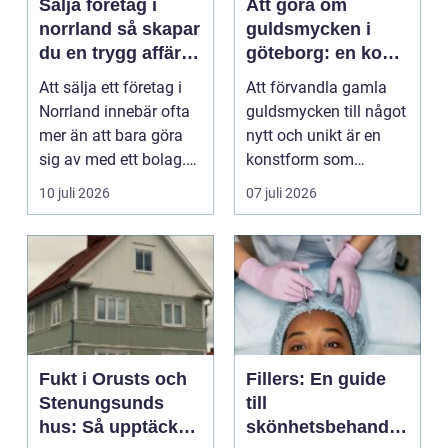
Sälja företag i
Att göra om
norrland så skapar
guldsmycken i
du en trygg affär
göteborg: en konst
från start till mål
att förnya det
Att sälja ett företag i
Att förvandla gamla
gamla
Norrland innebär ofta
guldsmycken till något
mer än att bara göra
nytt och unikt är en
sig av med ett bolag.
konstform som
För många ä...
kombinerar
10 juli 2026
07 juli 2026
traditionel...
Fukt i Orusts och
Fillers: En guide
Stenungsunds
till
hus: Så upptäcker
skönhetsbehandli