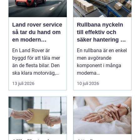
Land rover service
Rullbana nyckeln
så tar du hand om
till effektiv och
en modern
säker hantering av
klassiker
gods
En Land Rover är
En rullbana är en enkel
byggd för att tåla mer
men avgörande
än de flesta bilar. Den
komponent i många
ska klara motorväg,
moderna
stadstrafik, gru...
verksamheter. Den
13 juli 2026
10 juli 2026
används för att fl...