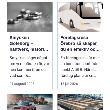
Smycken
Företagsresa
Göteborg –
Örebro så skapar
hantverk, historia
du en effektiv och
och personligt
minnesvärd resa
Smycken säger något
En företagsresa är mer
uttryck
om vem bäraren är, var
än bara transport från
hen kommer ifrån och
punkt A till B. När ett
vad som &...
företag planerar en
resa för m...
01 augusti 2026
13 juli 2026