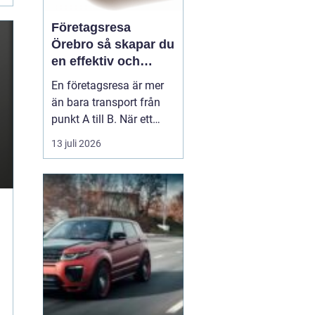
Företagsresa
Örebro så skapar du
en effektiv och
minnesvärd resa
En företagsresa är mer
än bara transport från
punkt A till B. När ett
företag planerar en resa
13 juli 2026
för medarbetare eller
kunder handlar det om
att bygga relationer,
stärka varumärket och
använda tiden på resan
på ett klokt sätt. När
startpunkten är Örebr...