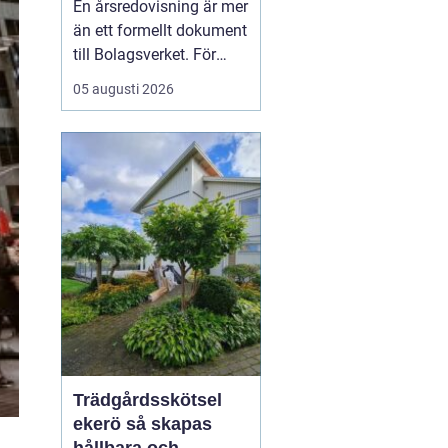
En årsredovisning är mer
kontroll
än ett formellt dokument
till Bolagsverket. För
många företagare i
05 augusti 2026
Stockholm är den ett
kvitto på året som gått,
ett underlag för nya
beslut och ett krav som
måste bli rätt från
början. När tidsbrist,
regelverk och osäkerhet
...
Trädgårdsskötsel
ekerö så skapas