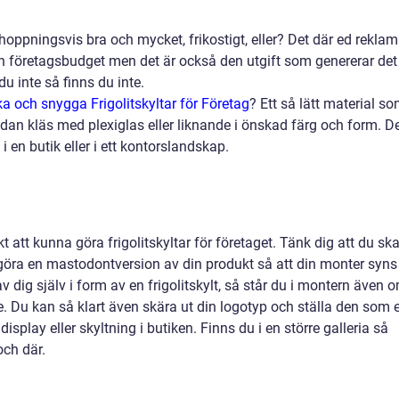
oppningsvis bra och mycket, frikostigt, eller? Det där ed reklam
 en företagsbudget men det är också den utgift som genererar det
u inte så finns du inte.
ska och snygga Frigolitskyltar för Företag
?
Ett så lätt material s
sedan kläs med plexiglas eller liknande i önskad färg och form. D
en butik eller i ett kontorslandskap.
skt att kunna göra frigolitskyltar för företaget. Tänk dig att du sk
göra en mastodontversion av din produkt så att din monter syns
av dig själv i form av en frigolitskylt, så står du i montern även 
fe. Du kan så klart även skära ut din logotyp och ställa den som 
display eller skyltning i butiken. Finns du i en större galleria så
och där.