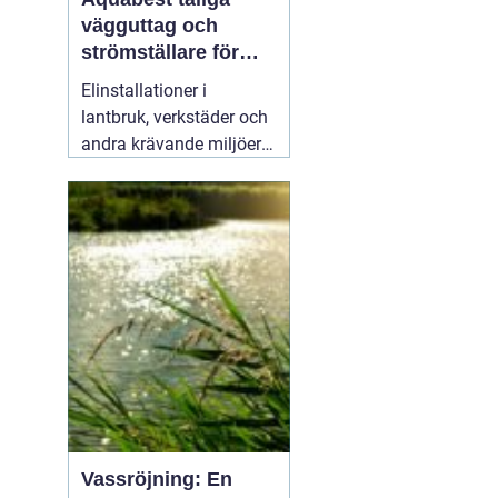
vägguttag och
strömställare för
krävande miljöer
Elinstallationer i
lantbruk, verkstäder och
andra krävande miljöer
ställer helt andra krav än
i ett vanligt bostadsrum.
Fukt, damm, spån och
mekaniskt slitage kan
snabbt skapa problem
om komponenterna inte
är rätt valda.
02 augusti
2026
Vassröjning: En