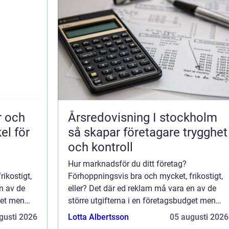
Årsredovisning I stockholm
el för
så skapar företagare trygghet
och kontroll
Hur marknadsför du ditt företag?
ikostigt,
Förhoppningsvis bra och mycket, frikostigt,
n av de
eller? Det där ed reklam må vara en av de
get men
större utgifterna i en företagsbudget men
ar det ...
det är också den utgift som genererar det ...
gusti 2026
Lotta Albertsson
05 augusti 2026