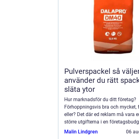
Pulverspackel så väljer och
använder du rätt spack
släta ytor
Hur marknadsför du ditt företag?
Förhoppningsvis bra och mycket, fr
eller? Det där ed reklam må vara e
större utgifterna i en företagsbud
det är också den utgift som generer
Malin Lindgren
06 au