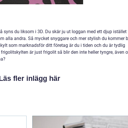
så syns du liksom i 3D. Du skär ju ut loggan med ett djup istället 
som alla andra. Så mycket snyggare och mer stylish du kommer b
kylt som marknadsför ditt företag är du i tiden och du är tydlig
rigolitskylten är just frigolit så blir den inte heller tyngre, även
ha?
Läs fler inlägg här