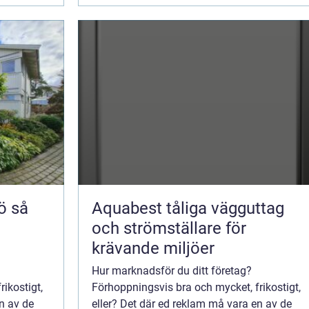
så
Aquabest tåliga vägguttag
och strömställare för
krävande miljöer
Hur marknadsför du ditt företag?
ikostigt,
Förhoppningsvis bra och mycket, frikostigt,
n av de
eller? Det där ed reklam må vara en av de