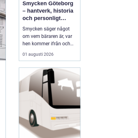
Smycken Göteborg
– hantverk, historia
och personligt
uttryck
Smycken säger något
om vem bäraren är, var
hen kommer ifrån och
vad som är viktigt i livet.
01 augusti 2026
I en stad som Göteborg,
med sin blandning av
hamnstadens råa
historia och moderna
kreativitet, blir smycken
ofta en...