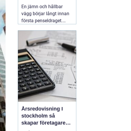
släta ytor
En jämn och hållbar
vägg börjar långt innan
första penseldraget.
Valet av spackel spelar
en avgörande roll för
slutresultatet, både när
det gäller utseende och
livslängd. Många
yrkesmålare och
avancerade gör-det-
självare
06 augusti 2026
Årsredovisning I
stockholm så
skapar företagare
trygghet och