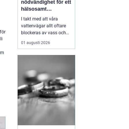
nödvändighet för ett
hälsosamt
vattenlandskap
I takt med att våra
vattenvägar allt oftare
för
blockeras av vass och
li
andra vattenväxter, ökar
01 augusti 2026
också behovet av
 om
effektiva metoder för att
hantera denna
växtlighet. En av de mest
praktiska lösningarna är
vass...