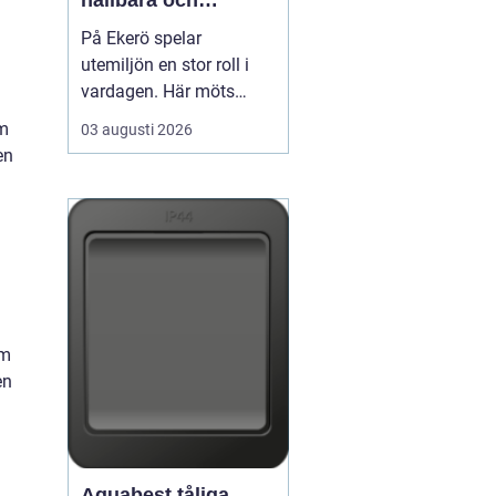
hållbara och
välskötta utemiljöer
På Ekerö spelar
utemiljön en stor roll i
vardagen. Här möts
natur, vatten och
om
03 augusti 2026
bebyggelse på ett sätt
en
som gör trädgårdar,
innergårdar och
grönområden extra
viktiga för trivseln. När
flerfamiljshus,
a
bostadsrättsföreningar
och företag vill ha
om
grönytor s...
en
Aquabest tåliga