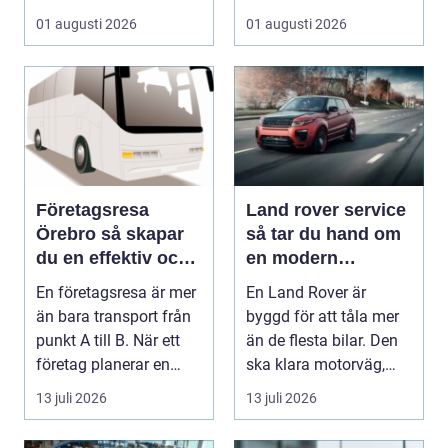
01 augusti 2026
01 augusti 2026
Företagsresa
Land rover service
Örebro så skapar
så tar du hand om
du en effektiv och
en modern
minnesvärd resa
klassiker
En företagsresa är mer
En Land Rover är
än bara transport från
byggd för att tåla mer
punkt A till B. När ett
än de flesta bilar. Den
företag planerar en
ska klara motorväg,
resa för m...
stadstrafik, gru...
13 juli 2026
13 juli 2026