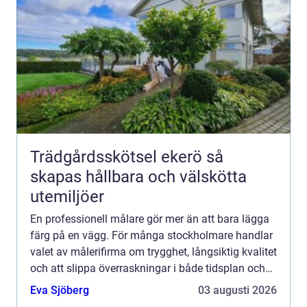
Trädgårdsskötsel ekerö så
skapas hållbara och välskötta
utemiljöer
En professionell målare gör mer än att bara lägga
färg på en vägg. För många stockholmare handlar
valet av målerifirma om trygghet, långsiktig kvalitet
och att slippa överraskningar i både tidsplan och
budget. En genomtänkt målning kan förlänga
Eva Sjöberg
03 augusti 2026
livsl...