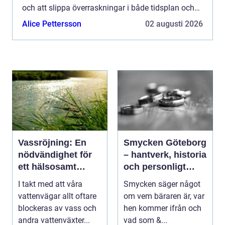
och att slippa överraskningar i både tidsplan och
budget. En genomtänkt målning kan förlänga
Alice Pettersson
02 augusti 2026
livsl...
Vassröjning: En
Smycken Göteborg
nödvändighet för
– hantverk, historia
ett hälsosamt
och personligt
vattenlandskap
uttryck
I takt med att våra
Smycken säger något
vattenvägar allt oftare
om vem bäraren är, var
blockeras av vass och
hen kommer ifrån och
andra vattenväxter...
vad som &...