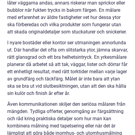
låter väggarna andas, annars riskerar man sprickor eller
bubblor när fukten trycks in bakom färgen. En målare
med erfarenhet av äldre fastigheter vet hur dessa ytor
ska förberedas och vilka produkter som fungerar utan
att skada originaldetaljer som stuckaturer och snickerier.
I nyare bostäder eller kontor ser utmaningen annorlunda
ut. Där handlar det ofta om slitstarka ytor, jämna skarvar,
rätt glansgrad och ett bra helhetsintryck. En yrkesmålare
planerar då arbetet så att tak, väggar, lister och dörrar får
ett enhetligt resultat, med rätt torktider mellan varje lager
av grundfärg och täckfärg. Målet är inte bara att ytan
ska se bra ut vid slutbesiktningen, utan att den ska hålla
sin kulör och finish år efter år.
Även kommunikationen skiljer den seriösa målaren från
mängden. Tydliga offerter, genomgång av färgsättning
och råd kring praktiska detaljer som hur man kan
kombinera målning med tapetsering eller när det är
lämpligt att göra både inomhus- och utomhusmålning