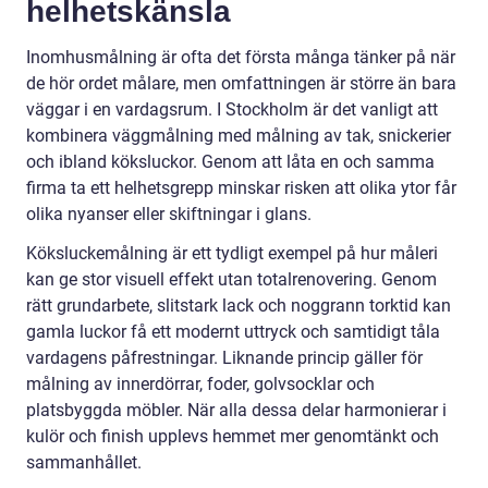
helhetskänsla
Inomhusmålning är ofta det första många tänker på när
de hör ordet målare, men omfattningen är större än bara
väggar i en vardagsrum. I Stockholm är det vanligt att
kombinera väggmålning med målning av tak, snickerier
och ibland köksluckor. Genom att låta en och samma
firma ta ett helhetsgrepp minskar risken att olika ytor får
olika nyanser eller skiftningar i glans.
Köksluckemålning är ett tydligt exempel på hur måleri
kan ge stor visuell effekt utan totalrenovering. Genom
rätt grundarbete, slitstark lack och noggrann torktid kan
gamla luckor få ett modernt uttryck och samtidigt tåla
vardagens påfrestningar. Liknande princip gäller för
målning av innerdörrar, foder, golvsocklar och
platsbyggda möbler. När alla dessa delar harmonierar i
kulör och finish upplevs hemmet mer genomtänkt och
sammanhållet.