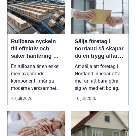
Rullbana nyckeln
Sälja företag i
till effektiv och
norrland så skapar
säker hantering av
du en trygg affär
gods
från start till mål
En rullbana är en enkel
Att sälja ett företag i
men avgörande
Norrland innebär ofta
komponent i många
mer än att bara göra
moderna verksamheter.
sig av med ett bolag.
Den används för att fl...
För många ä...
10 juli 2026
10 juli 2026