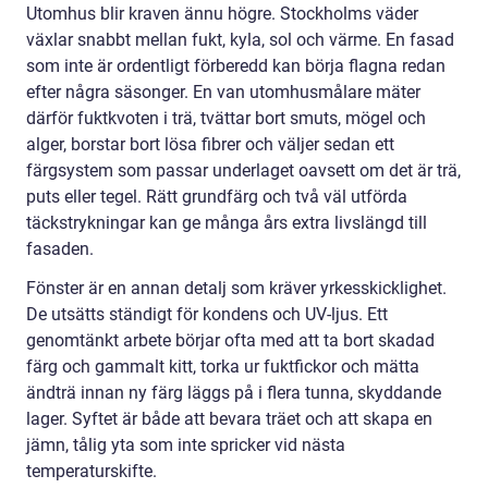
Utomhus blir kraven ännu högre. Stockholms väder
växlar snabbt mellan fukt, kyla, sol och värme. En fasad
som inte är ordentligt förberedd kan börja flagna redan
efter några säsonger. En van utomhusmålare mäter
därför fuktkvoten i trä, tvättar bort smuts, mögel och
alger, borstar bort lösa fibrer och väljer sedan ett
färgsystem som passar underlaget oavsett om det är trä,
puts eller tegel. Rätt grundfärg och två väl utförda
täckstrykningar kan ge många års extra livslängd till
fasaden.
Fönster är en annan detalj som kräver yrkesskicklighet.
De utsätts ständigt för kondens och UV-ljus. Ett
genomtänkt arbete börjar ofta med att ta bort skadad
färg och gammalt kitt, torka ur fuktfickor och mätta
ändträ innan ny färg läggs på i flera tunna, skyddande
lager. Syftet är både att bevara träet och att skapa en
jämn, tålig yta som inte spricker vid nästa
temperaturskifte.