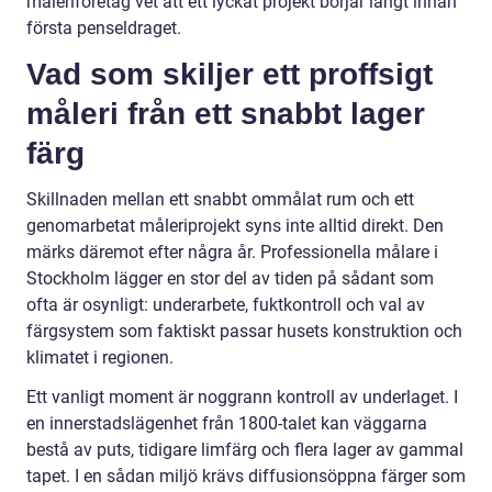
måleriföretag vet att ett lyckat projekt börjar långt innan
första penseldraget.
Vad som skiljer ett proffsigt
måleri från ett snabbt lager
färg
Skillnaden mellan ett snabbt ommålat rum och ett
genomarbetat måleriprojekt syns inte alltid direkt. Den
märks däremot efter några år. Professionella målare i
Stockholm lägger en stor del av tiden på sådant som
ofta är osynligt: underarbete, fuktkontroll och val av
färgsystem som faktiskt passar husets konstruktion och
klimatet i regionen.
Ett vanligt moment är noggrann kontroll av underlaget. I
en innerstadslägenhet från 1800-talet kan väggarna
bestå av puts, tidigare limfärg och flera lager av gammal
tapet. I en sådan miljö krävs diffusionsöppna färger som