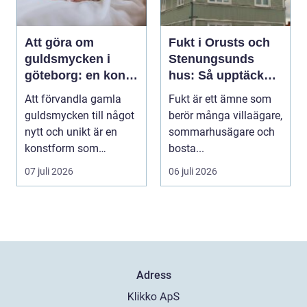
Att göra om
Fukt i Orusts och
guldsmycken i
Stenungsunds
göteborg: en konst
hus: Så upptäcker
att förnya det
och åtgärdar du
Att förvandla gamla
Fukt är ett ämne som
gamla
problemet
guldsmycken till något
berör många villaägare,
nytt och unikt är en
sommarhusägare och
konstform som
bosta...
kombinerar
07 juli 2026
06 juli 2026
traditionel...
Adress