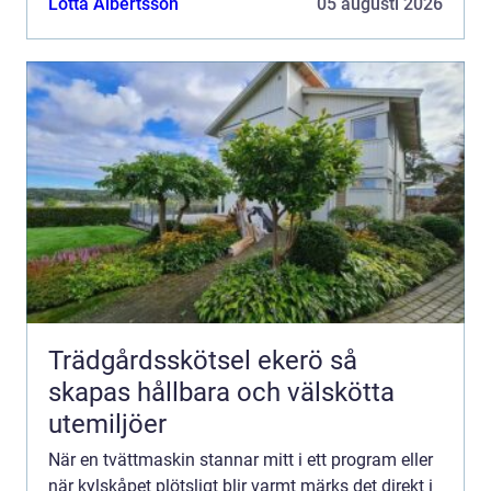
Lotta Albertsson
05 augusti 2026
fle...
Trädgårdsskötsel ekerö så
skapas hållbara och välskötta
utemiljöer
När en tvättmaskin stannar mitt i ett program eller
när kylskåpet plötsligt blir varmt märks det direkt i