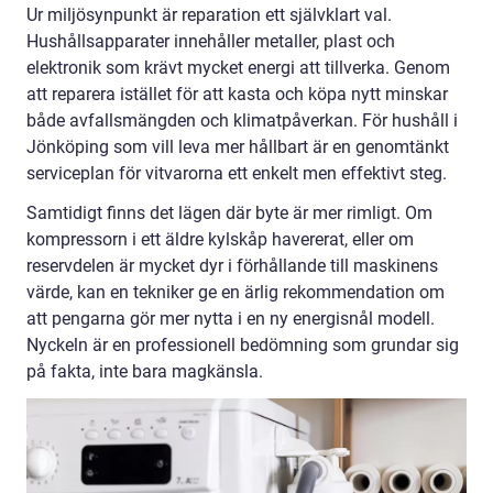
Ur miljösynpunkt är reparation ett självklart val.
Hushållsapparater innehåller metaller, plast och
elektronik som krävt mycket energi att tillverka. Genom
att reparera istället för att kasta och köpa nytt minskar
både avfallsmängden och klimatpåverkan. För hushåll i
Jönköping som vill leva mer hållbart är en genomtänkt
serviceplan för vitvarorna ett enkelt men effektivt steg.
Samtidigt finns det lägen där byte är mer rimligt. Om
kompressorn i ett äldre kylskåp havererat, eller om
reservdelen är mycket dyr i förhållande till maskinens
värde, kan en tekniker ge en ärlig rekommendation om
att pengarna gör mer nytta i en ny energisnål modell.
Nyckeln är en professionell bedömning som grundar sig
på fakta, inte bara magkänsla.