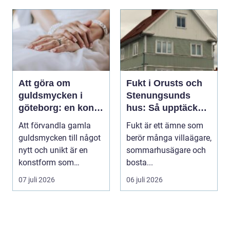
Att göra om
Fukt i Orusts och
guldsmycken i
Stenungsunds
göteborg: en konst
hus: Så upptäcker
att förnya det
och åtgärdar du
Att förvandla gamla
Fukt är ett ämne som
gamla
problemet
guldsmycken till något
berör många villaägare,
nytt och unikt är en
sommarhusägare och
konstform som
bosta...
kombinerar
07 juli 2026
06 juli 2026
traditionel...