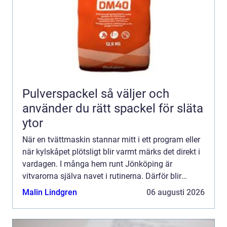
Pulverspackel så väljer och
använder du rätt spackel för släta
ytor
När en tvättmaskin stannar mitt i ett program eller
när kylskåpet plötsligt blir varmt märks det direkt i
vardagen. I många hem runt Jönköping är
vitvarorna själva navet i rutinerna. Därför blir
frågan snabbt: ska man reparera eller byta ut? Allt
Malin Lindgren
06 augusti 2026
fle...