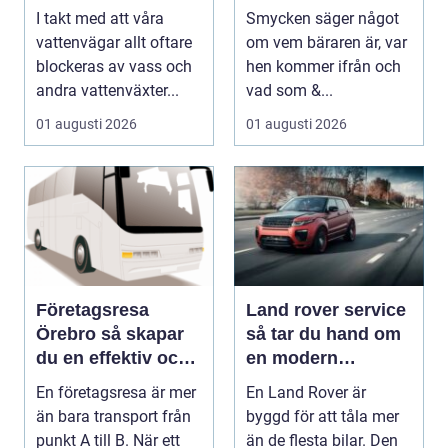
vattenlandskap
uttryck
I takt med att våra
Smycken säger något
vattenvägar allt oftare
om vem bäraren är, var
blockeras av vass och
hen kommer ifrån och
andra vattenväxter...
vad som &...
01 augusti 2026
01 augusti 2026
Företagsresa
Land rover service
Örebro så skapar
så tar du hand om
du en effektiv och
en modern
minnesvärd resa
klassiker
En företagsresa är mer
En Land Rover är
än bara transport från
byggd för att tåla mer
punkt A till B. När ett
än de flesta bilar. Den