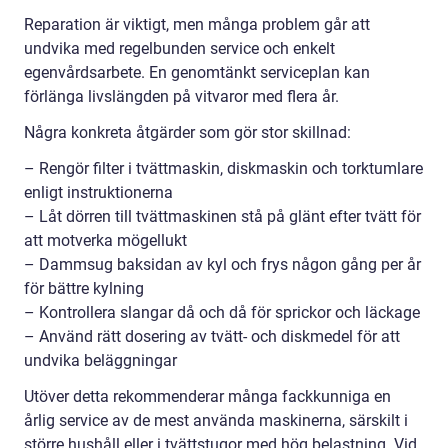
Reparation är viktigt, men många problem går att
undvika med regelbunden service och enkelt
egenvårdsarbete. En genomtänkt serviceplan kan
förlänga livslängden på vitvaror med flera år.
Några konkreta åtgärder som gör stor skillnad:
– Rengör filter i tvättmaskin, diskmaskin och torktumlare
enligt instruktionerna
– Låt dörren till tvättmaskinen stå på glänt efter tvätt för
att motverka mögellukt
– Dammsug baksidan av kyl och frys någon gång per år
för bättre kylning
– Kontrollera slangar då och då för sprickor och läckage
– Använd rätt dosering av tvätt- och diskmedel för att
undvika beläggningar
Utöver detta rekommenderar många fackkunniga en
årlig service av de mest använda maskinerna, särskilt i
större hushåll eller i tvättstugor med hög belastning. Vid