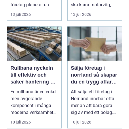
företag planerar en
ska klara motorväg,
resa för m...
stadstrafik, gru...
13 juli 2026
13 juli 2026
Rullbana nyckeln
Sälja företag i
till effektiv och
norrland så skapar
säker hantering av
du en trygg affär
gods
från start till mål
En rullbana är en enkel
Att sälja ett företag i
men avgörande
Norrland innebär ofta
komponent i många
mer än att bara göra
moderna verksamheter.
sig av med ett bolag.
Den används för att fl...
För många ä...
10 juli 2026
10 juli 2026