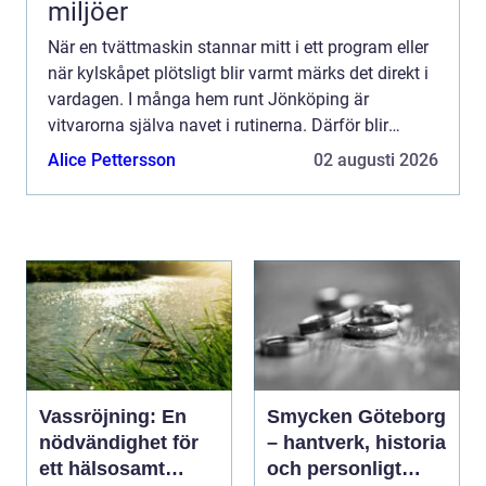
miljöer
När en tvättmaskin stannar mitt i ett program eller
när kylskåpet plötsligt blir varmt märks det direkt i
vardagen. I många hem runt Jönköping är
vitvarorna själva navet i rutinerna. Därför blir
frågan snabbt: ska man reparera eller byta ut? Allt
Alice Pettersson
02 augusti 2026
fle...
Vassröjning: En
Smycken Göteborg
nödvändighet för
– hantverk, historia
ett hälsosamt
och personligt