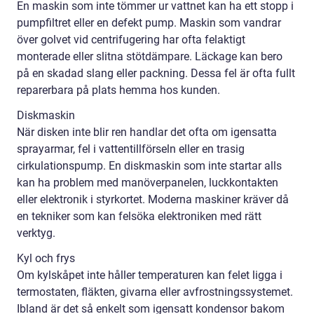
En maskin som inte tömmer ur vattnet kan ha ett stopp i
pumpfiltret eller en defekt pump. Maskin som vandrar
över golvet vid centrifugering har ofta felaktigt
monterade eller slitna stötdämpare. Läckage kan bero
på en skadad slang eller packning. Dessa fel är ofta fullt
reparerbara på plats hemma hos kunden.
Diskmaskin
När disken inte blir ren handlar det ofta om igensatta
sprayarmar, fel i vattentillförseln eller en trasig
cirkulationspump. En diskmaskin som inte startar alls
kan ha problem med manöverpanelen, luckkontakten
eller elektronik i styrkortet. Moderna maskiner kräver då
en tekniker som kan felsöka elektroniken med rätt
verktyg.
Kyl och frys
Om kylskåpet inte håller temperaturen kan felet ligga i
termostaten, fläkten, givarna eller avfrostningssystemet.
Ibland är det så enkelt som igensatt kondensor bakom