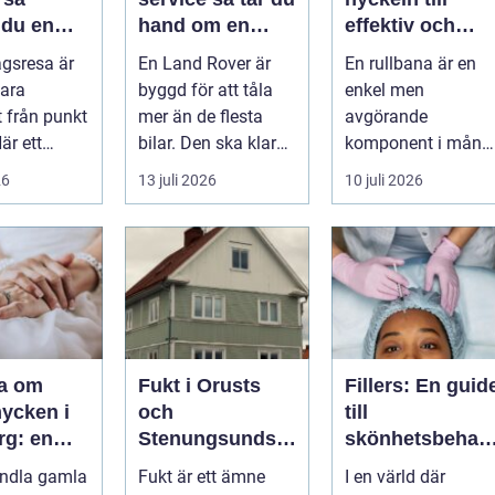
 du en
hand om en
effektiv och
v och
modern
säker hantering
agsresa är
En Land Rover är
En rullbana är en
värd resa
klassiker
av gods
ara
byggd för att tåla
enkel men
t från punkt
mer än de flesta
avgörande
När ett
bilar. Den ska klara
komponent i mång
planerar en
motorväg,
moderna
26
13 juli 2026
10 juli 2026
m...
stadstrafik, gru...
verksamheter. Den
används för att fl...
ra om
Fukt i Orusts
Fillers: En guid
ycken i
och
till
rg: en
Stenungsunds
skönhetsbehan
tt förnya
hus: Så
lingar i
andla gamla
Fukt är ett ämne
I en värld där
mla
upptäcker och
Stockholm