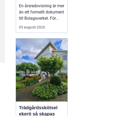
trygghet och
En årsredovisning är mer
kontroll
än ett formellt dokument
till Bolagsverket. För
många företagare i
05 augusti 2026
Stockholm är den ett
kvitto på året som gått,
ett underlag för nya
beslut och ett krav som
måste bli rätt från
början. När tidsbrist,
regelverk och osäkerhet
...
Trädgårdsskötsel
ekerö så skapas