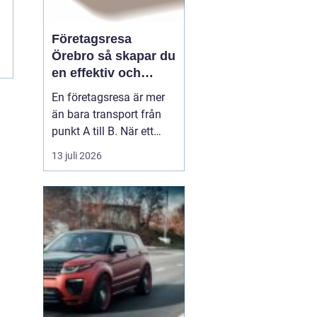
Företagsresa
Örebro så skapar du
en effektiv och
minnesvärd resa
En företagsresa är mer
än bara transport från
punkt A till B. När ett
företag planerar en resa
13 juli 2026
för medarbetare eller
kunder handlar det om
att bygga relationer,
stärka varumärket och
använda tiden på resan
på ett klokt sätt. När
startpunkten är Örebr...