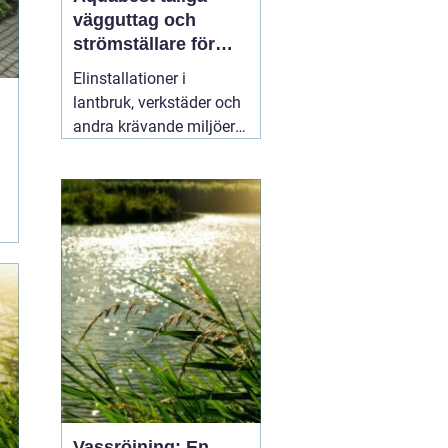
vägguttag och
strömställare för
krävande miljöer
Elinstallationer i
lantbruk, verkstäder och
andra krävande miljöer
ställer helt andra krav än
i ett vanligt bostadsrum.
Fukt, damm, spån och
mekaniskt slitage kan
snabbt skapa problem
om komponenterna inte
är rätt valda.
02 augusti
2026
Vassröjning: En