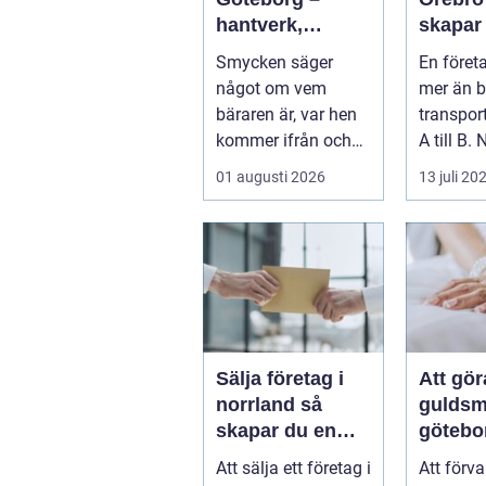
hantverk,
skapar
historia och
effekti
Smycken säger
En föret
personligt
minnes
något om vem
mer än b
uttryck
bäraren är, var hen
transpor
kommer ifrån och
A till B. 
vad som &...
företag 
01 augusti 2026
13 juli 20
resa för 
Sälja företag i
Att gö
norrland så
guldsm
skapar du en
götebo
trygg affär från
konst a
Att sälja ett företag i
Att förv
start till mål
det ga