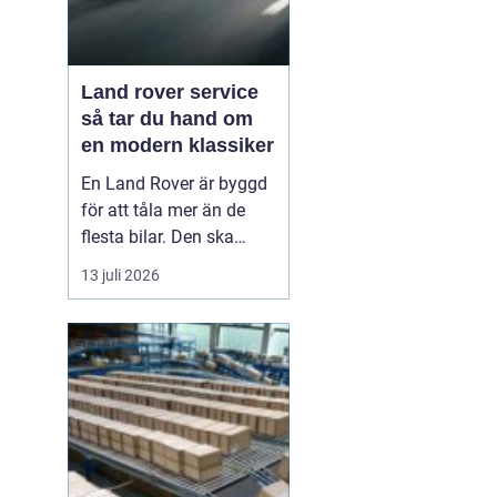
Land rover service
så tar du hand om
en modern klassiker
En Land Rover är byggd
för att tåla mer än de
flesta bilar. Den ska
klara motorväg,
13 juli 2026
stadstrafik, grusvägar
och leriga skogsstigar.
Samtidigt är den full av
avancerad teknik, från
fyrhjulsdrift och
luftfjädring till moderna
säkerhetssystem. För att
bi...