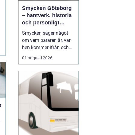
Smycken Göteborg
– hantverk, historia
och personligt
uttryck
Smycken säger något
a
om vem bäraren är, var
hen kommer ifrån och
vad som är viktigt i livet.
01 augusti 2026
I en stad som Göteborg,
med sin blandning av
hamnstadens råa
historia och moderna
kreativitet, blir smycken
ofta en...
e
d