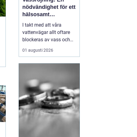
nödvändighet för ett
hälsosamt
vattenlandskap
I takt med att våra
vattenvägar allt oftare
blockeras av vass och
andra vattenväxter, ökar
01 augusti 2026
också behovet av
effektiva metoder för att
hantera denna
växtlighet. En av de mest
praktiska lösningarna är
vass...