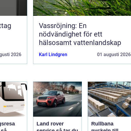
Vassröjning: En
nödvändighet för ett
hälsosamt vattenlandskap
gusti 2026
Karl Lindgren
01 augusti 2026
gsresa
Land rover
Rullbana
å
service så tar du
nyckeln till