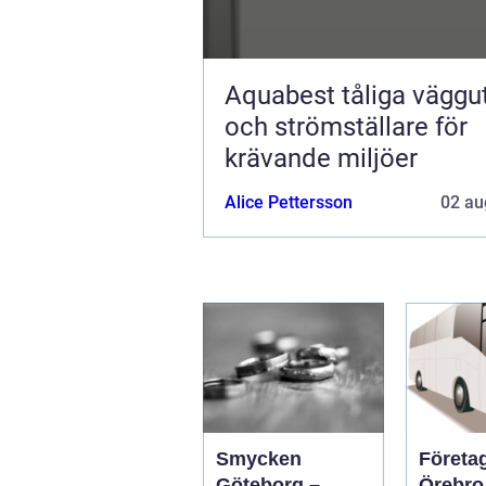
Aquabest tåliga vägguttag
och strömställare för
krävande miljöer
Alice Pettersson
02 au
Smycken
Företa
Göteborg –
Örebro s