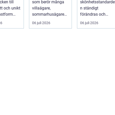
ken till
som berör många
skönhetsstandarde
åtgärdar du
tt och unikt
villaägare,
n ständigt
problemet
nstform
sommarhusägare
förändras och
binerar
och bosta...
utvecklingen ...
26
06 juli 2026
06 juli 2026
l...