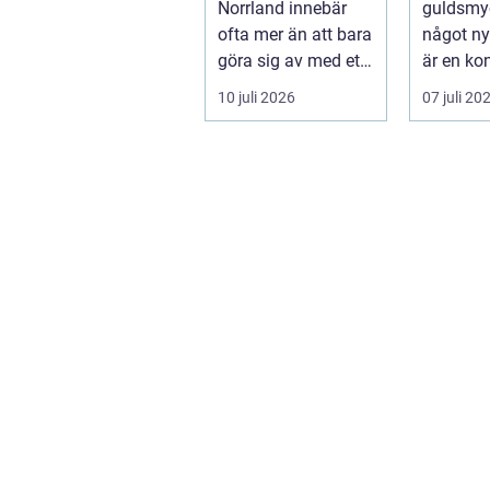
Norrland innebär
guldsmyc
ofta mer än att bara
något ny
göra sig av med ett
är en ko
bolag. För många
som kom
10 juli 2026
07 juli 20
ä...
traditione