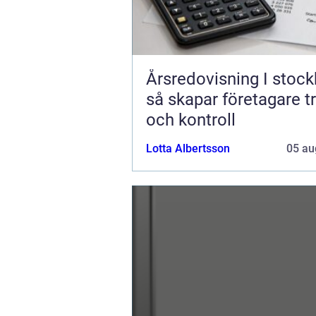
Årsredovisning I stoc
så skapar företagare t
och kontroll
Lotta Albertsson
05 au