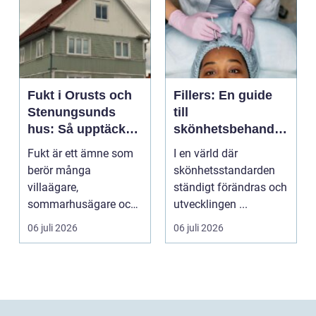
Fukt i Orusts och
Fillers: En guide
Stenungsunds
till
hus: Så upptäcker
skönhetsbehandli
och åtgärdar du
ngar i Stockholm
Fukt är ett ämne som
I en värld där
problemet
berör många
skönhetsstandarden
villaägare,
ständigt förändras och
sommarhusägare och
utvecklingen ...
bosta...
06 juli 2026
06 juli 2026