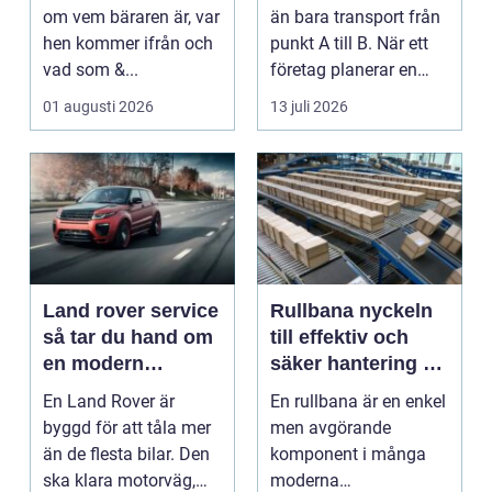
uttryck
om vem bäraren är, var
än bara transport från
hen kommer ifrån och
punkt A till B. När ett
vad som &...
företag planerar en
resa för m...
01 augusti 2026
13 juli 2026
Land rover service
Rullbana nyckeln
så tar du hand om
till effektiv och
en modern
säker hantering av
klassiker
gods
En Land Rover är
En rullbana är en enkel
byggd för att tåla mer
men avgörande
än de flesta bilar. Den
komponent i många
ska klara motorväg,
moderna