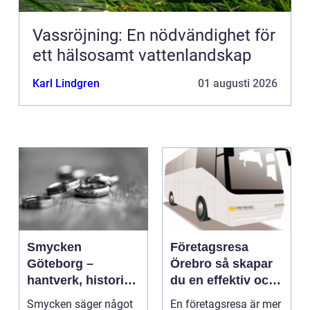
Vassröjning: En nödvändighet för
ett hälsosamt vattenlandskap
Karl Lindgren
01 augusti 2026
Smycken
Företagsresa
Göteborg –
Örebro så skapar
hantverk, historia
du en effektiv och
och personligt
minnesvärd resa
Smycken säger något
En företagsresa är mer