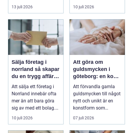
stadstrafik, gru...
verksamheter. Den
13 juli 2026
10 juli 2026
används för att fl...
Sälja företag i
Att göra om
norrland så skapar
guldsmycken i
du en trygg affär
göteborg: en konst
från start till mål
att förnya det
Att sälja ett företag i
Att förvandla gamla
gamla
Norrland innebär ofta
guldsmycken till något
mer än att bara göra
nytt och unikt är en
sig av med ett bolag.
konstform som
För många ä...
kombinerar
10 juli 2026
07 juli 2026
traditionel...