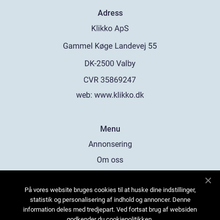
Adress
web:
www.klikko.dk
Menu
Annonsering
Om oss
Cookies
På vores website bruges cookies til at huske dine indstillinger,
Kontakta oss
statistik og personalisering af indhold og annoncer. Denne
Sitemap
information deles med tredjepart. Ved fortsat brug af websiden
godkender du cookiepolitikken.