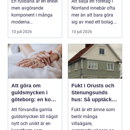
En rullbana är en enkel
Att sälja ett företag i
men avgörande
Norrland innebär ofta
komponent i många
mer än att bara göra
moderna
sig av med ett bolag.
verksamheter. Den
För många ä...
10 juli 2026
10 juli 2026
används för att fl...
Att göra om
Fukt i Orusts och
guldsmycken i
Stenungsunds
göteborg: en konst
hus: Så upptäcker
att förnya det
och åtgärdar du
Att förvandla gamla
Fukt är ett ämne som
gamla
problemet
guldsmycken till något
berör många
nytt och unikt är en
villaägare,