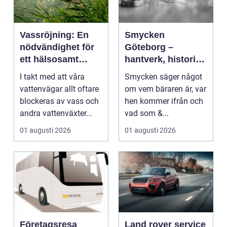
Vassröjning: En
Smycken
nödvändighet för
Göteborg –
ett hälsosamt
hantverk, historia
vattenlandskap
och personligt
I takt med att våra
Smycken säger något
uttryck
vattenvägar allt oftare
om vem bäraren är, var
blockeras av vass och
hen kommer ifrån och
andra vattenväxter...
vad som &...
01 augusti 2026
01 augusti 2026
Företagsresa
Land rover service