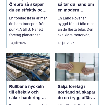
Örebro så skapar
så tar du hand om
du en effektiv och
en modern
minnesvärd resa
klassiker
En företagsresa är mer
En Land Rover är
än bara transport från
byggd för att tåla mer
punkt A till B. När ett
än de flesta bilar. Den
företag planerar en
ska klara motorväg,
resa för m...
stadstrafik, gru...
13 juli 2026
13 juli 2026
Rullbana nyckeln
Sälja företag i
till effektiv och
norrland så skapar
säker hantering av
du en trygg affär
gods
från start till mål