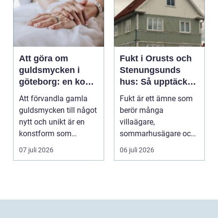
Att göra om
Fukt i Orusts och
guldsmycken i
Stenungsunds
göteborg: en konst
hus: Så upptäcker
att förnya det
och åtgärdar du
Att förvandla gamla
Fukt är ett ämne som
gamla
problemet
guldsmycken till något
berör många
nytt och unikt är en
villaägare,
konstform som
sommarhusägare och
kombinerar
bosta...
07 juli 2026
06 juli 2026
traditionel...