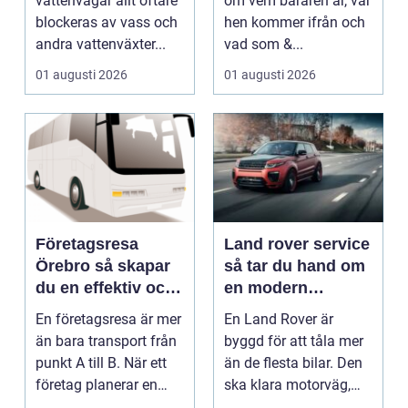
vattenvägar allt oftare
om vem bäraren är, var
blockeras av vass och
hen kommer ifrån och
andra vattenväxter...
vad som &...
01 augusti 2026
01 augusti 2026
Företagsresa
Land rover service
Örebro så skapar
så tar du hand om
du en effektiv och
en modern
minnesvärd resa
klassiker
En företagsresa är mer
En Land Rover är
än bara transport från
byggd för att tåla mer
punkt A till B. När ett
än de flesta bilar. Den
företag planerar en
ska klara motorväg,
resa för m...
stadstrafik, gru...