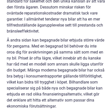
standard för säkerhet och den unika känslan av att vara
den första ägaren. Dessutom minskar risken för
oväntade reparationskostnader dramatisk tack vare
garantier. I allmänhet tenderar nya bilar att ha en mer
tillfredsställande ägarupplevelse sett till prestanda och
bränsleeffektivitet.
Å andra sidan kan begagnade bilar erbjuda större värde
för pengarna. Med en begagnad bil behöver du inte
oroa dig för avskrivningen på samma sätt som med en
ny bil. Priset är ofta lägre, vilket innebär att du kanske
har råd med en modell som annars skulle ligga utanför
din budget. Många moderna begagnade bilar har också
bra betyg i konsumentrapporter gällande tillförlitlighet,
vilket kan bidra till trygghet i köpet. Bilhandlare som
specialiserar sig på både nya och begagnade bilar kan
erbjuda en rad olika finansieringsalternativ, vilket gör
det enklare att hitta ett alternativ som passar dina
ekonomiska förutsättningar.