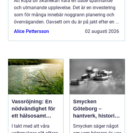
Att köpa bil Skånekan vara en både spännande
och utmanande upplevelse. Det är en investering
som för många innebär noggrann planering och
överväganden. Oavsett om du är på jakt efter en ...
Alice Pettersson
02 augusti 2026
Vassröjning: En
Smycken
nödvändighet för
Göteborg –
ett hälsosamt
hantverk, historia
vattenlandskap
och personligt
I takt med att våra
Smycken säger något
uttryck