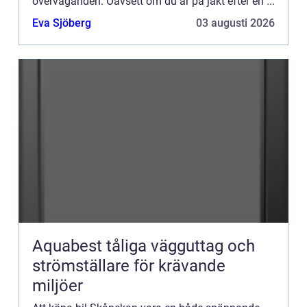
överväganden. Oavsett om du är på jakt efter en ...
Eva Sjöberg
03 augusti 2026
Aquabest tåliga vägguttag och
strömställare för krävande
miljöer