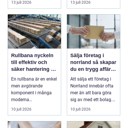
13 juli 2026
13 juli 2026
Rullbana nyckeln
Sälja företag i
till effektiv och
norrland så skapar
säker hantering av
du en trygg affär
gods
från start till mål
En rullbana är en enkel
Att sälja ett företag i
men avgörande
Norrland innebär ofta
komponent i många
mer än att bara göra
moderna
sig av med ett bolag.
verksamheter. Den
För många ä...
10 juli 2026
10 juli 2026
används för att fl...