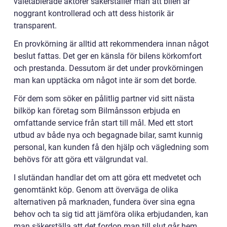
väletablerade aktörer säkerställer man att bilen är
noggrant kontrollerad och att dess historik är
transparent.
En provkörning är alltid att rekommendera innan något
beslut fattas. Det ger en känsla för bilens körkomfort
och prestanda. Dessutom är det under provkörningen
man kan upptäcka om något inte är som det borde.
För dem som söker en pålitlig partner vid sitt nästa
bilköp kan företag som Bilmånsson erbjuda en
omfattande service från start till mål. Med ett stort
utbud av både nya och begagnade bilar, samt kunnig
personal, kan kunden få den hjälp och vägledning som
behövs för att göra ett välgrundat val.
I slutändan handlar det om att göra ett medvetet och
genomtänkt köp. Genom att överväga de olika
alternativen på marknaden, fundera över sina egna
behov och ta sig tid att jämföra olika erbjudanden, kan
man säkerställa att det fordon man till slut går hem