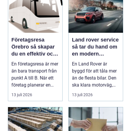
Företagsresa
Land rover service
Örebro så skapar
så tar du hand om
du en effektiv och
en modern
minnesvärd resa
klassiker
En företagsresa är mer
En Land Rover är
än bara transport från
byggd för att tåla mer
punkt A till B. När ett
än de flesta bilar. Den
företag planerar en
ska klara motorväg,
resa för m...
stadstrafik, gru...
13 juli 2026
13 juli 2026