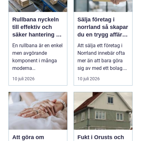
Rullbana nyckeln
Sälja företag i
till effektiv och
norrland så skapar
säker hantering av
du en trygg affär
gods
från start till mål
En rullbana är en enkel
Att sälja ett företag i
men avgörande
Norrland innebär ofta
komponent i många
mer än att bara göra
moderna
sig av med ett bolag.
verksamheter. Den
För många ä...
10 juli 2026
10 juli 2026
används för att fl...
Att göra om
Fukt i Orusts och