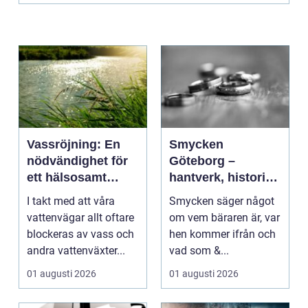
Vassröjning: En
Smycken
nödvändighet för
Göteborg –
ett hälsosamt
hantverk, historia
vattenlandskap
och personligt
I takt med att våra
Smycken säger något
uttryck
vattenvägar allt oftare
om vem bäraren är, var
blockeras av vass och
hen kommer ifrån och
andra vattenväxter...
vad som &...
01 augusti 2026
01 augusti 2026