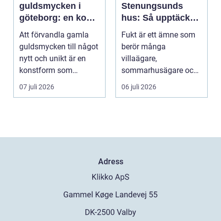
guldsmycken i
Stenungsunds
göteborg: en konst
hus: Så upptäcker
att förnya det
och åtgärdar du
Att förvandla gamla
Fukt är ett ämne som
gamla
problemet
guldsmycken till något
berör många
nytt och unikt är en
villaägare,
konstform som
sommarhusägare och
kombinerar
bosta...
07 juli 2026
06 juli 2026
traditionel...
Adress