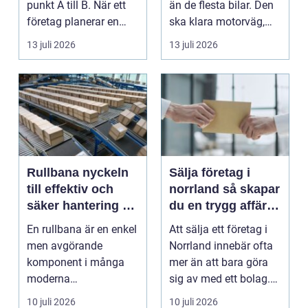
punkt A till B. När ett
än de flesta bilar. Den
företag planerar en
ska klara motorväg,
resa för m...
stadstrafik, gru...
13 juli 2026
13 juli 2026
Rullbana nyckeln
Sälja företag i
till effektiv och
norrland så skapar
säker hantering av
du en trygg affär
gods
från start till mål
En rullbana är en enkel
Att sälja ett företag i
men avgörande
Norrland innebär ofta
komponent i många
mer än att bara göra
moderna
sig av med ett bolag.
verksamheter. Den
För många ä...
10 juli 2026
10 juli 2026