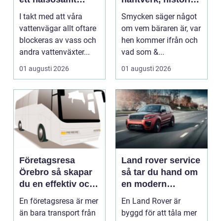
vattenlandskap
och personligt
I takt med att våra
Smycken säger något
uttryck
vattenvägar allt oftare
om vem bäraren är, var
blockeras av vass och
hen kommer ifrån och
andra vattenväxter...
vad som &...
01 augusti 2026
01 augusti 2026
Företagsresa
Land rover service
Örebro så skapar
så tar du hand om
du en effektiv och
en modern
minnesvärd resa
klassiker
En företagsresa är mer
En Land Rover är
än bara transport från
byggd för att tåla mer