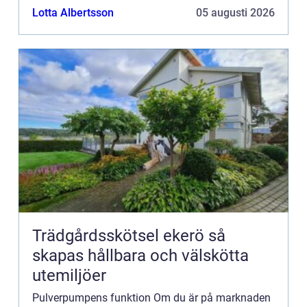
och granulat. I den här artikeln tar vi en närmare
Lotta Albertsson
05 augusti 2026
titt på ve...
Trädgårdsskötsel ekerö så
skapas hållbara och välskötta
utemiljöer
Pulverpumpens funktion Om du är på marknaden