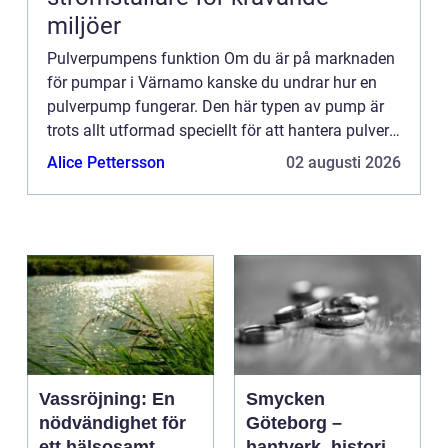
miljöer
Pulverpumpens funktion Om du är på marknaden
för pumpar i Värnamo kanske du undrar hur en
pulverpump fungerar. Den här typen av pump är
trots allt utformad speciellt för att hantera pulver
och granulat. I den här artikeln tar vi en närmare
Alice Pettersson
02 augusti 2026
titt på ve...
Vassröjning: En
Smycken
nödvändighet för
Göteborg –
ett hälsosamt
hantverk, historia