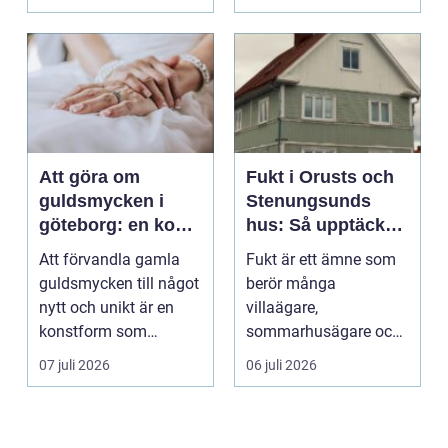
används för att fl...
Att göra om
Fukt i Orusts och
guldsmycken i
Stenungsunds
göteborg: en konst
hus: Så upptäcker
att förnya det
och åtgärdar du
Att förvandla gamla
Fukt är ett ämne som
gamla
problemet
guldsmycken till något
berör många
nytt och unikt är en
villaägare,
konstform som
sommarhusägare och
kombinerar
bosta...
07 juli 2026
06 juli 2026
traditionel...