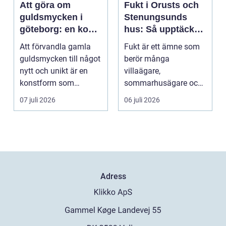
Att göra om
Fukt i Orusts och
guldsmycken i
Stenungsunds
göteborg: en konst
hus: Så upptäcker
att förnya det
och åtgärdar du
Att förvandla gamla
Fukt är ett ämne som
gamla
problemet
guldsmycken till något
berör många
nytt och unikt är en
villaägare,
konstform som
sommarhusägare och
kombinerar
bosta...
07 juli 2026
06 juli 2026
traditionel...
Adress