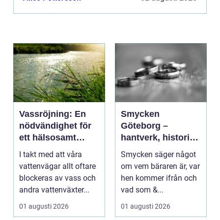
Vassröjning: En
Smycken
nödvändighet för
Göteborg –
ett hälsosamt
hantverk, historia
vattenlandskap
och personligt
I takt med att våra
Smycken säger något
uttryck
vattenvägar allt oftare
om vem bäraren är, var
blockeras av vass och
hen kommer ifrån och
andra vattenväxter...
vad som &...
01 augusti 2026
01 augusti 2026