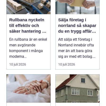
Rullbana nyckeln
Sälja företag i
till effektiv och
norrland så skapar
säker hantering av
du en trygg affär
gods
från start till mål
En rullbana är en enkel
Att sälja ett företag i
men avgörande
Norrland innebär ofta
komponent i många
mer än att bara göra
moderna
sig av med ett bolag.
verksamheter. Den
För många ä...
10 juli 2026
10 juli 2026
används för att fl...