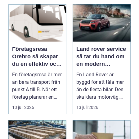
Företagsresa
Land rover service
Örebro så skapar
så tar du hand om
du en effektiv och
en modern
minnesvärd resa
klassiker
En företagsresa är mer
En Land Rover är
än bara transport från
byggd för att tåla mer
punkt A till B. När ett
än de flesta bilar. Den
företag planerar en
ska klara motorväg,
resa för m...
stadstrafik, gru...
13 juli 2026
13 juli 2026