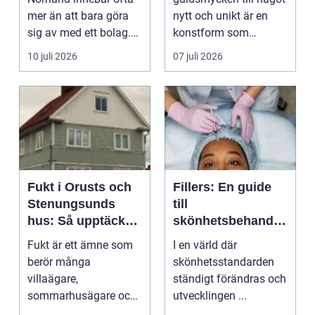
mer än att bara göra
nytt och unikt är en
sig av med ett bolag.
konstform som
För många ä...
kombinerar
10 juli 2026
07 juli 2026
traditionel...
Fukt i Orusts och
Fillers: En guide
Stenungsunds
till
hus: Så upptäcker
skönhetsbehandli
och åtgärdar du
ngar i Stockholm
Fukt är ett ämne som
I en värld där
problemet
berör många
skönhetsstandarden
villaägare,
ständigt förändras och
sommarhusägare och
utvecklingen ...
bosta...