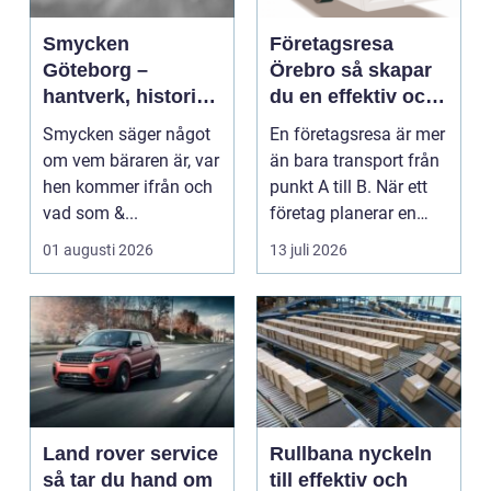
Smycken
Företagsresa
Göteborg –
Örebro så skapar
hantverk, historia
du en effektiv och
och personligt
minnesvärd resa
Smycken säger något
En företagsresa är mer
uttryck
om vem bäraren är, var
än bara transport från
hen kommer ifrån och
punkt A till B. När ett
vad som &...
företag planerar en
resa för m...
01 augusti 2026
13 juli 2026
Land rover service
Rullbana nyckeln
så tar du hand om
till effektiv och