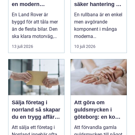
en modern
säker hantering av
klassiker
gods
En Land Rover är
En rullbana är en enkel
byggd för att tåla mer
men avgörande
än de flesta bilar. Den
komponent i många
ska klara motorväg,
moderna
stadstrafik, gru...
verksamheter. Den
13 juli 2026
10 juli 2026
används för att fl...
Sälja företag i
Att göra om
norrland så skapar
guldsmycken i
du en trygg affär
göteborg: en konst
från start till mål
att förnya det
Att sälja ett företag i
Att förvandla gamla
gamla
Norrland innebär ofta
guldsmycken till något