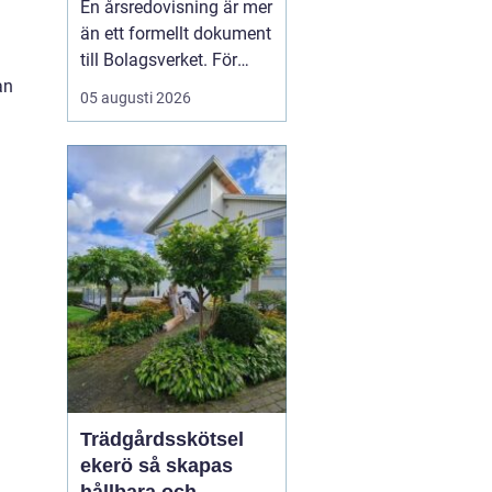
En årsredovisning är mer
kontroll
än ett formellt dokument
till Bolagsverket. För
an
många företagare i
05 augusti 2026
Stockholm är den ett
kvitto på året som gått,
ett underlag för nya
beslut och ett krav som
måste bli rätt från
början. När tidsbrist,
regelverk och osäkerhet
...
Trädgårdsskötsel
ekerö så skapas