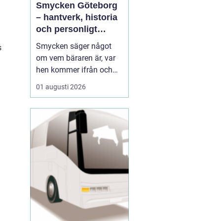
Smycken Göteborg
– hantverk, historia
och personligt
uttryck
Smycken säger något
s
om vem bäraren är, var
hen kommer ifrån och
vad som är viktigt i livet.
01 augusti 2026
I en stad som Göteborg,
med sin blandning av
hamnstadens råa
historia och moderna
kreativitet, blir smycken
ofta en...