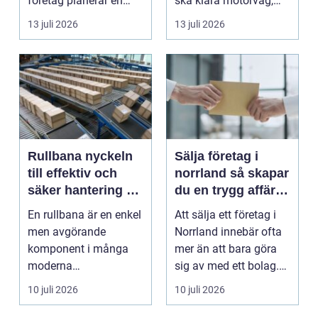
företag planerar en
ska klara motorväg,
resa för m...
stadstrafik, gru...
13 juli 2026
13 juli 2026
Rullbana nyckeln
Sälja företag i
till effektiv och
norrland så skapar
säker hantering av
du en trygg affär
gods
från start till mål
En rullbana är en enkel
Att sälja ett företag i
men avgörande
Norrland innebär ofta
komponent i många
mer än att bara göra
moderna
sig av med ett bolag.
verksamheter. Den
För många ä...
10 juli 2026
10 juli 2026
används för att fl...