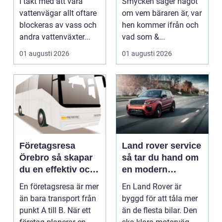
I takt med att våra
Smycken säger något
uttryck
vattenvägar allt oftare
om vem bäraren är, var
blockeras av vass och
hen kommer ifrån och
andra vattenväxter...
vad som &...
01 augusti 2026
01 augusti 2026
Företagsresa
Land rover service
Örebro så skapar
så tar du hand om
du en effektiv och
en modern
minnesvärd resa
klassiker
En företagsresa är mer
En Land Rover är
än bara transport från
byggd för att tåla mer
punkt A till B. När ett
än de flesta bilar. Den