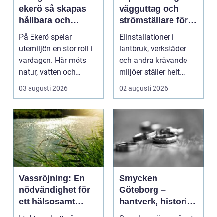
ekerö så skapas
vägguttag och
hållbara och
strömställare för
välskötta
krävande miljöer
På Ekerö spelar
Elinstallationer i
utemiljöer
utemiljön en stor roll i
lantbruk, verkstäder
vardagen. Här möts
och andra krävande
natur, vatten och
miljöer ställer helt
bebyggelse på ett
andra krav än i ett ...
03 augusti 2026
02 augusti 2026
sätt...
Vassröjning: En
Smycken
nödvändighet för
Göteborg –
ett hälsosamt
hantverk, historia
vattenlandskap
och personligt