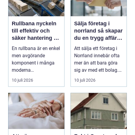
Rullbana nyckeln
Sälja företag i
till effektiv och
norrland så skapar
säker hantering av
du en trygg affär
gods
från start till mål
En rullbana är en enkel
Att sälja ett företag i
men avgörande
Norrland innebär ofta
komponent i många
mer än att bara göra
moderna
sig av med ett bolag.
verksamheter. Den
För många ä...
10 juli 2026
10 juli 2026
används för att fl...