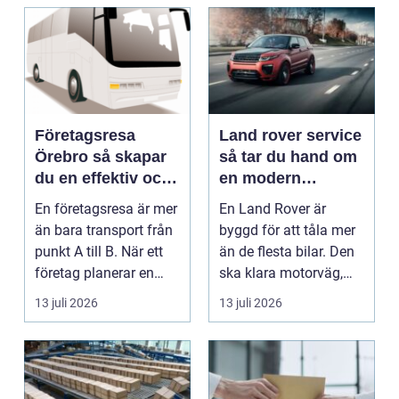
Företagsresa
Land rover service
Örebro så skapar
så tar du hand om
du en effektiv och
en modern
minnesvärd resa
klassiker
En företagsresa är mer
En Land Rover är
än bara transport från
byggd för att tåla mer
punkt A till B. När ett
än de flesta bilar. Den
företag planerar en
ska klara motorväg,
resa för m...
stadstrafik, gru...
13 juli 2026
13 juli 2026