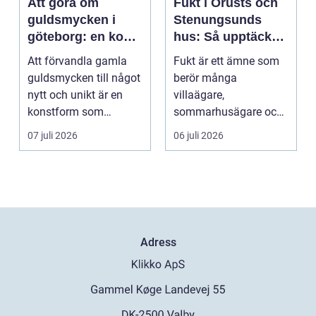
Att göra om
Fukt i Orusts och
guldsmycken i
Stenungsunds
göteborg: en konst
hus: Så upptäcker
att förnya det
och åtgärdar du
Att förvandla gamla
Fukt är ett ämne som
gamla
problemet
guldsmycken till något
berör många
nytt och unikt är en
villaägare,
konstform som
sommarhusägare och
kombinerar
bosta...
07 juli 2026
06 juli 2026
traditionel...
Adress