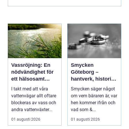
Vassröjning: En
Smycken
nödvändighet för
Göteborg –
ett hälsosamt
hantverk, historia
vattenlandskap
och personligt
I takt med att våra
Smycken säger något
uttryck
vattenvägar allt oftare
om vem bäraren är, var
blockeras av vass och
hen kommer ifrån och
andra vattenväxter...
vad som &...
01 augusti 2026
01 augusti 2026