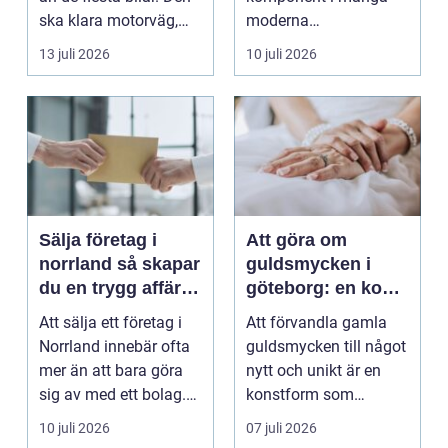
ska klara motorväg,
moderna
stadstrafik, gru...
verksamheter. Den
13 juli 2026
10 juli 2026
används för att fl...
Sälja företag i
Att göra om
norrland så skapar
guldsmycken i
du en trygg affär
göteborg: en konst
från start till mål
att förnya det
Att sälja ett företag i
Att förvandla gamla
gamla
Norrland innebär ofta
guldsmycken till något
mer än att bara göra
nytt och unikt är en
sig av med ett bolag.
konstform som
För många ä...
kombinerar
10 juli 2026
07 juli 2026
traditionel...