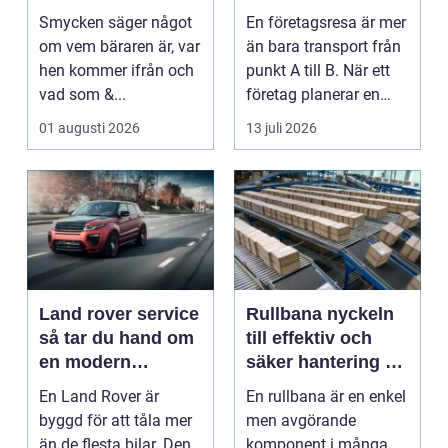
och personligt
minnesvärd resa
Smycken säger något
En företagsresa är mer
uttryck
om vem bäraren är, var
än bara transport från
hen kommer ifrån och
punkt A till B. När ett
vad som &...
företag planerar en
resa för m...
01 augusti 2026
13 juli 2026
Land rover service
Rullbana nyckeln
så tar du hand om
till effektiv och
en modern
säker hantering av
klassiker
gods
En Land Rover är
En rullbana är en enkel
byggd för att tåla mer
men avgörande
än de flesta bilar. Den
komponent i många