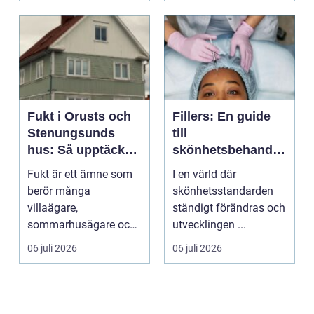
Fukt i Orusts och
Fillers: En guide
Stenungsunds
till
hus: Så upptäcker
skönhetsbehandli
och åtgärdar du
ngar i Stockholm
Fukt är ett ämne som
I en värld där
problemet
berör många
skönhetsstandarden
villaägare,
ständigt förändras och
sommarhusägare och
utvecklingen ...
bosta...
06 juli 2026
06 juli 2026