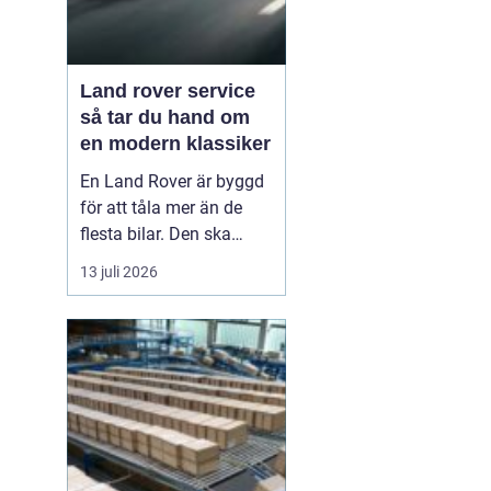
Land rover service
så tar du hand om
en modern klassiker
En Land Rover är byggd
för att tåla mer än de
flesta bilar. Den ska
klara motorväg,
13 juli 2026
stadstrafik, grusvägar
och leriga skogsstigar.
Samtidigt är den full av
avancerad teknik, från
fyrhjulsdrift och
luftfjädring till moderna
säkerhetssystem. För att
bi...