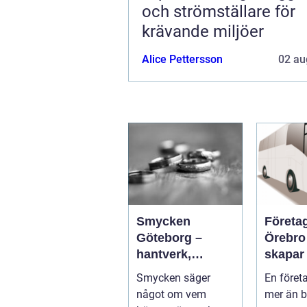
och strömställare för
krävande miljöer
Alice Pettersson
02 au
Smycken
Företa
Göteborg –
Örebro s
hantverk,
skapar
historia och
effekti
Smycken säger
En föret
personligt
minnes
något om vem
mer än b
uttryck