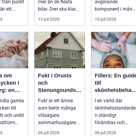
t från punkt
mer än de flesta
avgörande
När ett
bilar. Den ska klara
komponent i mång
planerar en
motorväg,
moderna
26
13 juli 2026
10 juli 2026
m...
stadstrafik, gru...
verksamheter. Den
används för att fl...
ra om
Fukt i Orusts
Fillers: En guid
ycken i
och
till
rg: en
Stenungsunds
skönhetsbehan
tt förnya
hus: Så
lingar i
andla gamla
Fukt är ett ämne
I en värld där
mla
upptäcker och
Stockholm
ken till
som berör många
skönhetsstandarde
åtgärdar du
tt och unikt
villaägare,
n ständigt
problemet
nstform
sommarhusägare
förändras och
binerar
och bosta...
utvecklingen ...
26
06 juli 2026
06 juli 2026