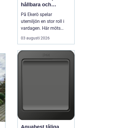
hållbara och
välskötta utemiljöer
På Ekerö spelar
utemiljön en stor roll i
vardagen. Här möts
natur, vatten och
03 augusti 2026
bebyggelse på ett sätt
som gör trädgårdar,
innergårdar och
grönområden extra
viktiga för trivseln. När
flerfamiljshus,
bostadsrättsföreningar
och företag vill ha
grönytor s...
Aquabest tåliga