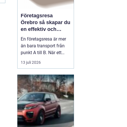
Företagsresa
Örebro så skapar du
en effektiv och
minnesvärd resa
En företagsresa är mer
än bara transport från
punkt A till B. När ett
företag planerar en resa
13 juli 2026
för medarbetare eller
kunder handlar det om
att bygga relationer,
stärka varumärket och
använda tiden på resan
på ett klokt sätt. När
startpunkten är Örebr...