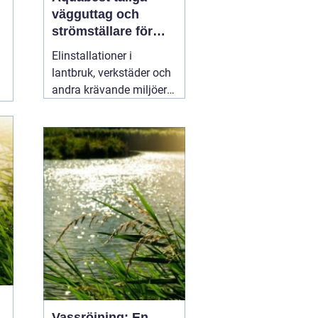
vägguttag och
strömställare för
krävande miljöer
Elinstallationer i
lantbruk, verkstäder och
andra krävande miljöer
ställer helt andra krav än
i ett vanligt bostadsrum.
Fukt, damm, spån och
mekaniskt slitage kan
snabbt skapa problem
om komponenterna inte
är rätt valda.
02 augusti
2026
Vassröjning: En