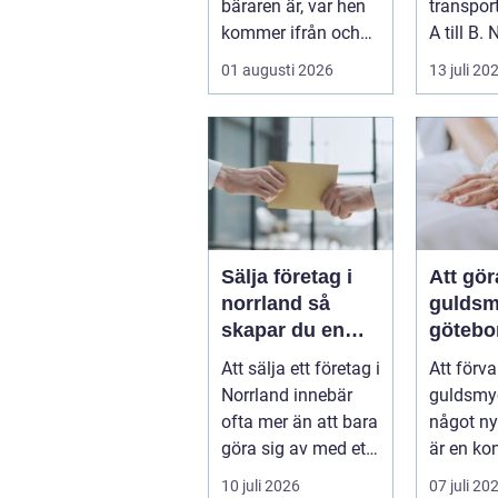
bäraren är, var hen
transpor
kommer ifrån och
A till B. 
vad som &...
företag 
01 augusti 2026
13 juli 20
resa för 
Sälja företag i
Att gö
norrland så
guldsm
skapar du en
götebo
trygg affär från
konst a
Att sälja ett företag i
Att förv
start till mål
det ga
Norrland innebär
guldsmyc
ofta mer än att bara
något ny
göra sig av med ett
är en ko
bolag. För många
som kom
10 juli 2026
07 juli 20