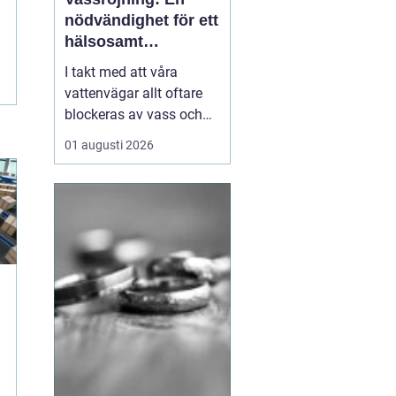
nödvändighet för ett
hälsosamt
vattenlandskap
I takt med att våra
vattenvägar allt oftare
blockeras av vass och
andra vattenväxter, ökar
01 augusti 2026
också behovet av
effektiva metoder för att
hantera denna
växtlighet. En av de mest
praktiska lösningarna är
vass...