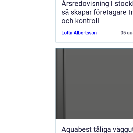
Årsredovisning I stoc
så skapar företagare t
och kontroll
Lotta Albertsson
05 au
Aquabest tåliga vägguttag