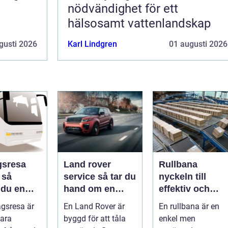
nödvändighet för ett
hälsosamt vattenlandskap
gusti 2026
Karl Lindgren
01 augusti 2026
gsresa
Land rover
Rullbana
å
service så tar du
nyckeln till
 du en
hand om en
effektiv och
v och
modern
säker hantering
agsresa är
En Land Rover är
En rullbana är en
värd resa
klassiker
av gods
ara
byggd för att tåla
enkel men