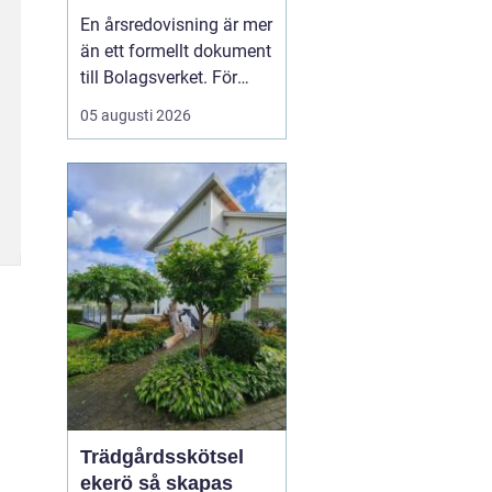
trygghet och
En årsredovisning är mer
kontroll
än ett formellt dokument
till Bolagsverket. För
många företagare i
05 augusti 2026
Stockholm är den ett
kvitto på året som gått,
ett underlag för nya
beslut och ett krav som
måste bli rätt från
början. När tidsbrist,
regelverk och osäkerhet
...
Trädgårdsskötsel
ekerö så skapas