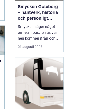
Smycken Göteborg
a
– hantverk, historia
och personligt
uttryck
Smycken säger något
om vem bäraren är, var
hen kommer ifrån och
vad som är viktigt i livet.
01 augusti 2026
I en stad som Göteborg,
med sin blandning av
e
hamnstadens råa
historia och moderna
d
kreativitet, blir smycken
ofta en...