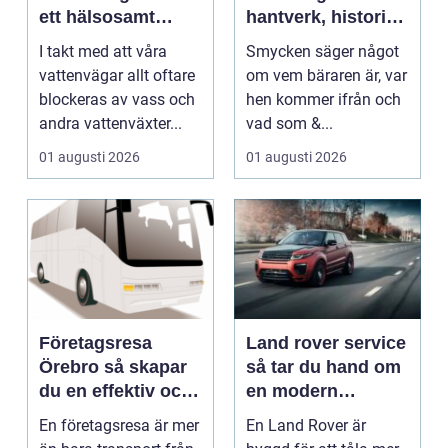
ett hälsosamt
hantverk, historia
vattenlandskap
och personligt
I takt med att våra
Smycken säger något
uttryck
vattenvägar allt oftare
om vem bäraren är, var
blockeras av vass och
hen kommer ifrån och
andra vattenväxter...
vad som &...
01 augusti 2026
01 augusti 2026
Företagsresa
Land rover service
Örebro så skapar
så tar du hand om
du en effektiv och
en modern
minnesvärd resa
klassiker
En företagsresa är mer
En Land Rover är