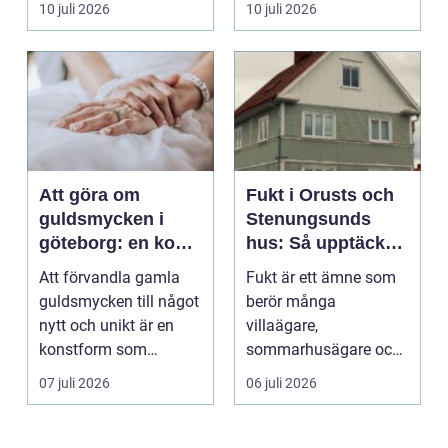
10 juli 2026
10 juli 2026
används för att fl...
Att göra om
Fukt i Orusts och
guldsmycken i
Stenungsunds
göteborg: en konst
hus: Så upptäcker
att förnya det
och åtgärdar du
Att förvandla gamla
Fukt är ett ämne som
gamla
problemet
guldsmycken till något
berör många
nytt och unikt är en
villaägare,
konstform som
sommarhusägare och
kombinerar
bosta...
07 juli 2026
06 juli 2026
traditionel...