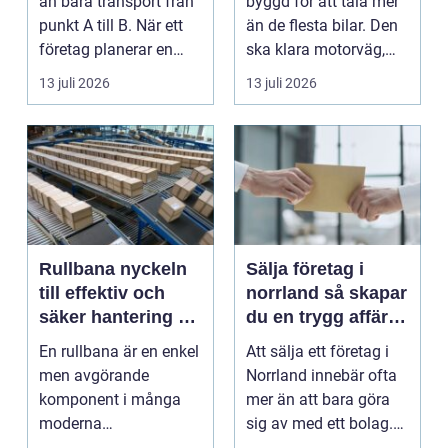
än bara transport från
byggd för att tåla mer
punkt A till B. När ett
än de flesta bilar. Den
företag planerar en
ska klara motorväg,
resa för m...
stadstrafik, gru...
13 juli 2026
13 juli 2026
Rullbana nyckeln
Sälja företag i
till effektiv och
norrland så skapar
säker hantering av
du en trygg affär
gods
från start till mål
En rullbana är en enkel
Att sälja ett företag i
men avgörande
Norrland innebär ofta
komponent i många
mer än att bara göra
moderna
sig av med ett bolag.
verksamheter. Den
För många ä...