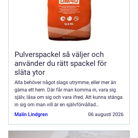
Pulverspackel så väljer och
använder du rätt spackel för
släta ytor
Alla behöver något slags utrymme, eller mer än
gärna ett hem. Där får man komma in, vara sig
själv, låsa om sig och vara ifred. Att kunna stänga
in sig om man vill är en självförvållad
frihetsberövande frihet som alla människor borde
Malin Lindgren
06 augusti 2026
ha rätt till. Ge...