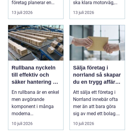
företag planerar en
ska klara motorväg,
resa för m...
stadstrafik, gru...
13 juli 2026
13 juli 2026
Rullbana nyckeln
Sälja företag i
till effektiv och
norrland så skapar
säker hantering av
du en trygg affär
gods
från start till mål
En rullbana är en enkel
Att sälja ett företag i
men avgörande
Norrland innebär ofta
komponent i många
mer än att bara göra
moderna
sig av med ett bolag.
verksamheter. Den
För många ä...
10 juli 2026
10 juli 2026
används för att fl...