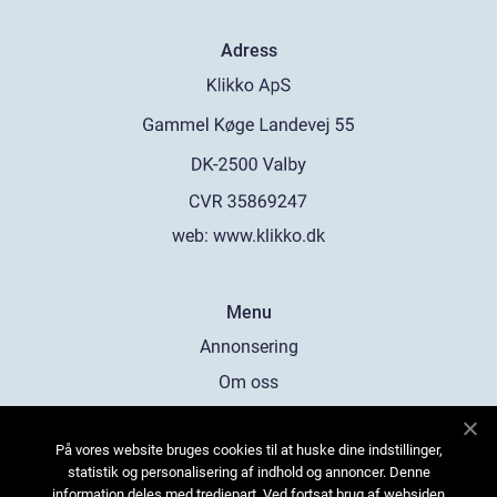
Adress
web:
www.klikko.dk
Menu
Annonsering
Om oss
Cookies
På vores website bruges cookies til at huske dine indstillinger,
Kontakta oss
statistik og personalisering af indhold og annoncer. Denne
Sitemap
information deles med tredjepart. Ved fortsat brug af websiden