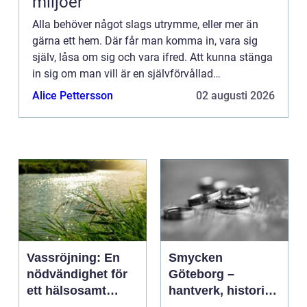
miljöer
Alla behöver något slags utrymme, eller mer än
gärna ett hem. Där får man komma in, vara sig
själv, låsa om sig och vara ifred. Att kunna stänga
in sig om man vill är en självförvållad
frihetsberövande frihet som alla människor borde
Alice Pettersson
02 augusti 2026
ha rätt till. Ge...
Vassröjning: En
Smycken
nödvändighet för
Göteborg –
ett hälsosamt
hantverk, historia