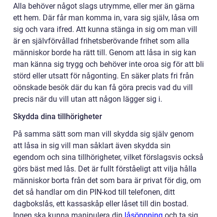
Alla behöver något slags utrymme, eller mer än gärna
ett hem. Där får man komma in, vara sig själv, låsa om
sig och vara ifred. Att kunna stänga in sig om man vill
är en självförvållad frihetsberövande frihet som alla
människor borde ha rätt till. Genom att låsa in sig kan
man känna sig trygg och behöver inte oroa sig för att bli
störd eller utsatt för någonting. En säker plats fri från
oönskade besök där du kan få göra precis vad du vill
precis när du vill utan att någon lägger sig i.
Skydda dina tillhörigheter
På samma sätt som man vill skydda sig själv genom
att låsa in sig vill man såklart även skydda sin
egendom och sina tillhörigheter, vilket förslagsvis också
görs bäst med lås. Det är fullt förståeligt att vilja hålla
människor borta från det som bara är privat för dig, om
det så handlar om din PIN-kod till telefonen, ditt
dagbokslås, ett kassaskåp eller låset till din bostad.
Ingen ska kunna manipulera din
låsöppning
och ta sig