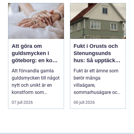
Att göra om
Fukt i Orusts och
guldsmycken i
Stenungsunds
göteborg: en konst
hus: Så upptäcker
att förnya det
och åtgärdar du
Att förvandla gamla
Fukt är ett ämne som
gamla
problemet
guldsmycken till något
berör många
nytt och unikt är en
villaägare,
konstform som
sommarhusägare och
kombinerar
bosta...
07 juli 2026
06 juli 2026
traditionel...