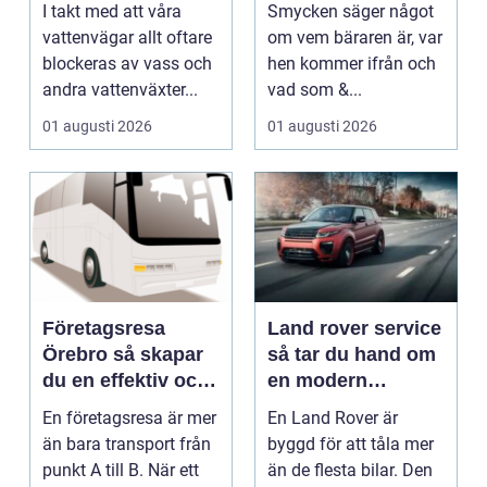
vattenlandskap
och personligt
I takt med att våra
Smycken säger något
uttryck
vattenvägar allt oftare
om vem bäraren är, var
blockeras av vass och
hen kommer ifrån och
andra vattenväxter...
vad som &...
01 augusti 2026
01 augusti 2026
Företagsresa
Land rover service
Örebro så skapar
så tar du hand om
du en effektiv och
en modern
minnesvärd resa
klassiker
En företagsresa är mer
En Land Rover är
än bara transport från
byggd för att tåla mer
punkt A till B. När ett
än de flesta bilar. Den