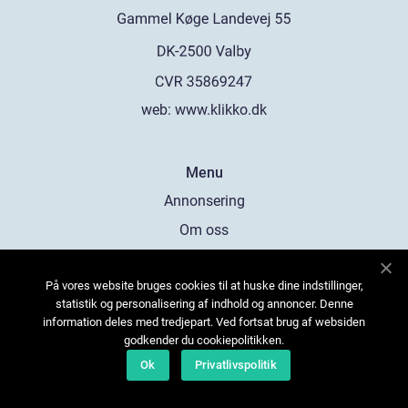
web:
www.klikko.dk
Menu
Annonsering
Om oss
Cookies
På vores website bruges cookies til at huske dine indstillinger,
Kontakta oss
statistik og personalisering af indhold og annoncer. Denne
Sitemap
information deles med tredjepart. Ved fortsat brug af websiden
godkender du cookiepolitikken.
Ok
Privatlivspolitik