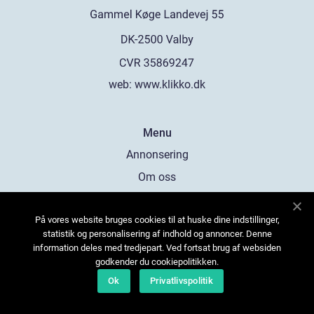
web:
www.klikko.dk
Menu
Annonsering
Om oss
Cookies
På vores website bruges cookies til at huske dine indstillinger,
Kontakta oss
statistik og personalisering af indhold og annoncer. Denne
Sitemap
information deles med tredjepart. Ved fortsat brug af websiden
godkender du cookiepolitikken.
Ok
Privatlivspolitik